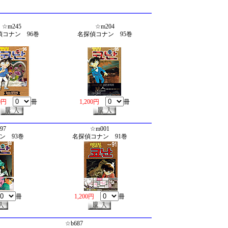
☆m245
☆m204
偵コナン 96巻
名探偵コナン 95巻
00円
冊
1,200円
冊
97
☆m001
ン 93巻
名探偵コナン 91巻
冊
1,200円
冊
☆b687