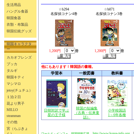
生活用品
☆b294
☆b071
ハングル食器
名探偵コナン4巻
名探偵コナン3巻
韓国食器
衣類・布製品
韓国伝統グッズ
韓国キャラクタ
ー
1,200円
冊
1,200円
冊
カカオフレンズ
プッカ
他にもあります！韓国語の書籍。
タルギ
学習本
一般図書
教科書
韓国キティ
マシマロ
jetoy(チュチュ）
１泊２日
花より男子
韓国の短編集
MILLO
日韓対訳で学ぶ
小学校国語
（古典・伝来童
星の王子様
1～6年各種
steamman
話）
その他
宮（らぶきょ
http://www.korea-info.org
E-
ん）
ワールド・インフォ 韓国情報広場