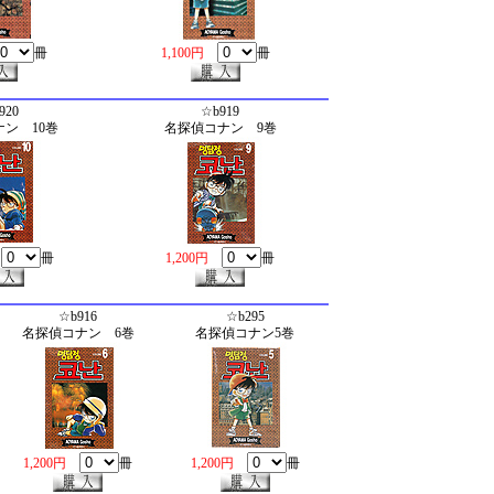
冊
1,100円
冊
920
☆b919
ン 10巻
名探偵コナン 9巻
円
冊
1,200円
冊
☆b916
☆b295
名探偵コナン 6巻
名探偵コナン5巻
1,200円
冊
1,200円
冊