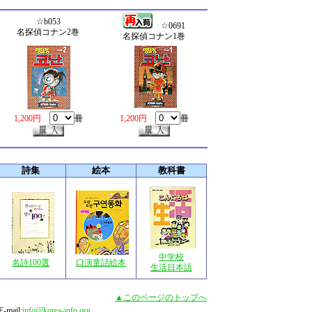
☆b053
☆0691
名探偵コナン2巻
名探偵コナン1巻
1,200円
冊
1,200円
冊
詩集
絵本
教科書
中学校
名詩100選
口演童話絵本
生活日本語
▲このページのトップへ
mail:
info@korea-info.org