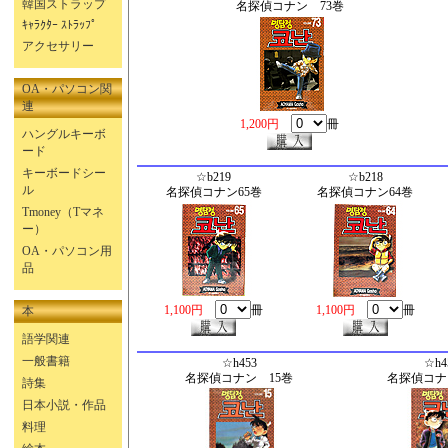
韓国ストラップ
名探偵コナン 73巻
ｷｬﾗｸﾀｰ ｽﾄﾗｯﾌﾟ
アクセサリー
OA・パソコン関
連
1,200円
冊
ハングルキーボ
ード
キーボードシー
☆b219
☆b218
ル
名探偵コナン65巻
名探偵コナン64巻
Tmoney（Tマネ
ー）
OA・パソコン用
品
1,100円
冊
1,100円
冊
本
語学関連
一般書籍
☆h453
☆h4
名探偵コナン 15巻
名探偵コナ
詩集
日本小説・作品
料理