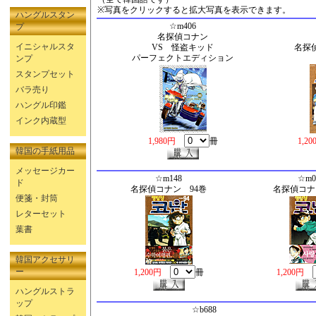
※写真をクリックすると拡大写真を表示できます。
ハングルスタン
☆m406
プ
名探偵コナン
イニシャルスタ
VS 怪盗キッド
名探
パーフェクトエディション
ンプ
スタンプセット
バラ売り
ハングル印鑑
インク内蔵型
1,980円
冊
1,2
韓国の手紙用品
メッセージカー
☆m148
☆m0
ド
名探偵コナン 94巻
名探偵コナ
便箋・封筒
レターセット
葉書
韓国アクセサリ
ー
1,200円
冊
1,200円
ハングルストラ
ップ
☆b688