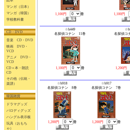
絵本
マンガ（日本）
マンガ（韓国）
1,100円
冊
1,100円
学校教科書
☆h449
☆b
CD・DVD
名探偵コナン 11巻
名探偵コナ
音楽 CD・DVD
映画 DVD・
VCD
アニメ DVD・
VCD
CD＋本・朗読
1,100円
冊
1,200
CD
その他（伝統・
☆b918
☆b917
楽譜）
名探偵コナン 8巻
名探偵コナン 7巻
韓国雑貨
ドラマグッズ
パロディグッズ
ハングル表示板
1,200円
冊
1,200円
冊
玩具（おもち
ゃ）