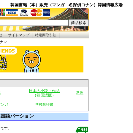
韓国書籍（本）販売（マンガ 名探偵コナン）韓国情報広場
せ
サイトマップ
特定商取引法
コナン
日本の小説・作品
集
料理
（韓国語版）
マンガ
学校教科書
韓国語バーション
クです。