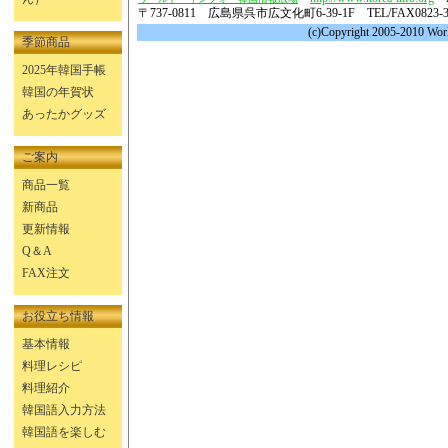
〒737-0811 広島県呉市広文化町6-39-1F TEL/FAX0823-36
(c)Copyright 2005-2010 World
季節商品
2025年韓国手帳
韓国の年賀状
あったかグッズ
ご案内
商品一覧
新商品
更新情報
Q＆A
FAX注文
お役立ち情報
基本情報
料理レシピ
料理紹介
韓国語入力方法
韓国語を楽しむ