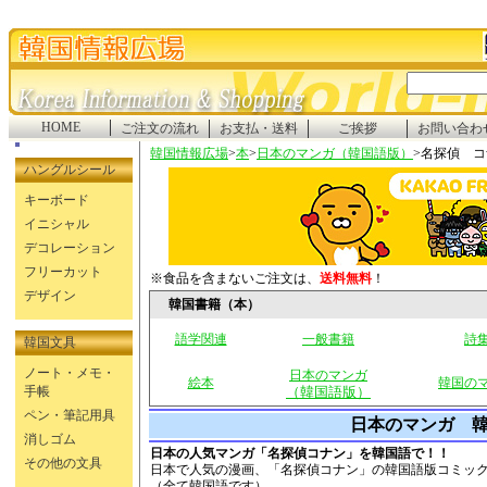
HOME
ご注文の流れ
お支払・送料
ご挨拶
お問い合わ
韓国情報広場
>
本
>
日本のマンガ（韓国語版）
>名探偵 
ハングルシール
キーボード
イニシャル
デコレーション
フリーカット
※食品を含まないご注文は、
送料無料
！
デザイン
韓国書籍（本）
語学関連
一般書籍
詩
韓国文具
ノート・メモ・
日本のマンガ
絵本
韓国の
手帳
（韓国語版）
ペン・筆記用具
日本のマンガ 
消しゴム
日本の人気マンガ「名探偵コナン」を韓国語で！！
その他の文具
日本で人気の漫画、「名探偵コナン」の韓国語版コミッ
（全て韓国語です）