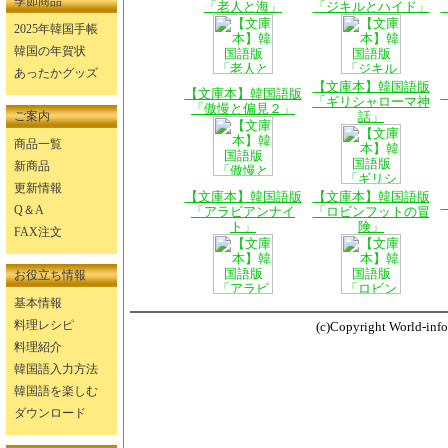
季節商品
「老人と海」
「ジキルとハイド」
2025年韓国手帳
韓国の年賀状
あったかグッズ
【文庫本】韓国語版
【文庫本】韓国語版
「ギリシャローマ神
「傲慢と偏見２」
ご案内
話」
商品一覧
新商品
更新情報
【文庫本】韓国語版
【文庫本】韓国語版
Q＆A
「アラビアンナイ
「ロビンフットの冒
ト」
険」
FAX注文
お役立ち情報
基本情報
料理レシピ
(c)Copyright World-info.
料理紹介
韓国語入力方法
韓国語を楽しむ
ダウンロード