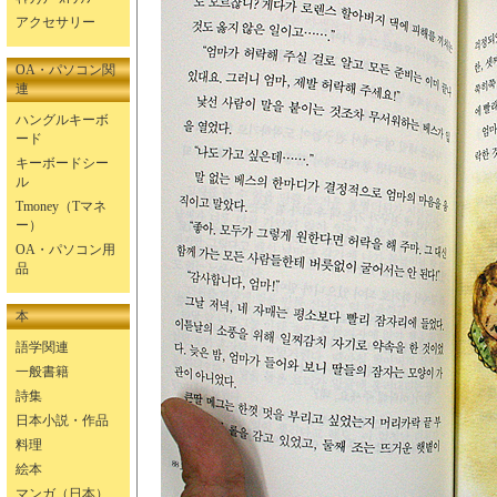
アクセサリー
OA・パソコン関
連
ハングルキーボ
ード
キーボードシー
ル
Tmoney（Tマネ
ー）
OA・パソコン用
品
本
語学関連
一般書籍
詩集
日本小説・作品
料理
絵本
マンガ（日本）