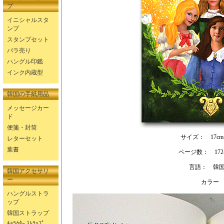
プ
イニシャルスタ
ンプ
スタンプセット
バラ売り
ハングル印鑑
インク内蔵型
韓国の手紙用品
メッセージカー
ド
便箋・封筒
サイズ： 17cm×
レターセット
葉書
ページ数： 17
言語： 韓
韓国アクセサリ
ー
カラー
ハングルストラ
ップ
韓国ストラップ
ｷｬﾗｸﾀｰ ｽﾄﾗｯﾌﾟ