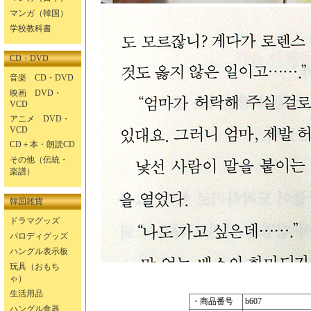
マンガ（韓国）
学校教科書
CD・DVD
音楽 CD・DVD
映画 DVD・
VCD
アニメ DVD・
VCD
CD＋本・朗読CD
その他（伝統・
楽譜）
韓国雑貨
ドラマグッズ
パロディグッズ
ハングル表示板
玩具（おもち
ゃ）
生活用品
・商品番号
b607
ハングル食器