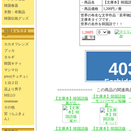
・商品名
【文庫本】韓国
韓国食器
・商品価格
1,200円／冊
衣類・布製品
世界の有名な文学作品「若草物
韓国伝統グッズ
文庫本タイプです。
世界の名作を韓国語で！！
韓国キャラクタ
1,200円
冊
ー
カカオフレンズ
プッカ
タルギ
韓国キティ
マシマロ
jetoy(チュチュ）
１泊２日
花より男子
=============== この商品の関連商
MILLO
【文庫本】韓国語版
【文庫本】韓国語版
「モッパーサン短編
steamman
「嵐が丘」
選」
その他
宮（らぶきょ
ん）
【文庫本】韓国語版
【文庫本】韓国語版