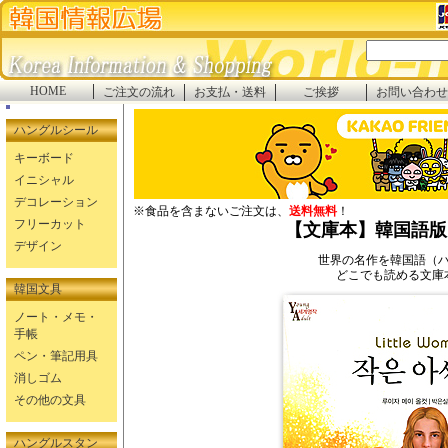
HOME
ご注文の流れ
お支払・送料
ご挨拶
お問い合わせ
ハングルシール
キーボード
イニシャル
デコレーション
※食品を含まないご注文は、
送料無料
！
フリーカット
【文庫本】韓国語版
デザイン
世界の名作を韓国語（
どこでも読める文庫
韓国文具
ノート・メモ・
手帳
ペン・筆記用具
消しゴム
その他の文具
ハングルスタン