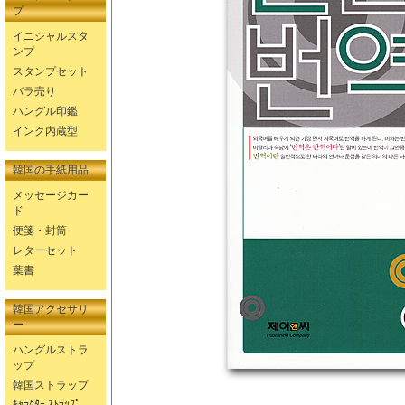
プ
イニシャルスタ
ンプ
スタンプセット
バラ売り
ハングル印鑑
インク内蔵型
韓国の手紙用品
メッセージカー
ド
便箋・封筒
レターセット
葉書
韓国アクセサリ
ー
ハングルストラ
ップ
韓国ストラップ
ｷｬﾗｸﾀｰ ｽﾄﾗｯﾌﾟ