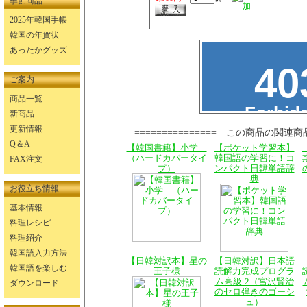
季節商品
2025年韓国手帳
韓国の年賀状
あったかグッズ
ご案内
商品一覧
新商品
更新情報
=============== この商品の関連商
Q＆A
【韓国書籍】小学
【ポケット学習本】
（ハードカバータイ
韓国語の学習に！コ
FAX注文
プ）
ンパクト日韓単語辞
典
お役立ち情報
基本情報
料理レシピ
料理紹介
韓国語入力方法
【日韓対訳本】星の
【日韓対訳】日本語
韓国語を楽しむ
王子様
読解力完成プログラ
ム高級-2（宮沢賢治
ダウンロード
のセロ弾きのゴーシ
ュ）