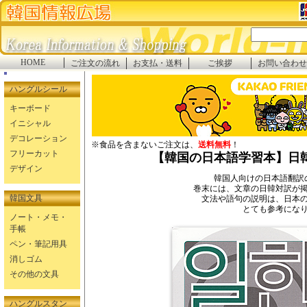
HOME
ご注文の流れ
お支払・送料
ご挨拶
お問い合わせ
ハングルシール
キーボード
イニシャル
デコレーション
※食品を含まないご注文は、
送料無料
！
フリーカット
【韓国の日本語学習本】日
デザイン
韓国人向けの日本語翻訳
巻末には、文章の日韓対訳が
韓国文具
文法や語句の説明は、日本
とても参考にな
ノート・メモ・
手帳
ペン・筆記用具
消しゴム
その他の文具
ハングルスタン