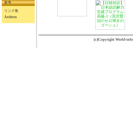
参考
リンク集
Archives
(c)Copyright World-info.