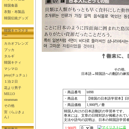
韓国食器
衣類・布製品
韓国伝統グッズ
韓国キャラクタ
ー
カカオフレンズ
プッカ
タルギ
韓国キティ
マシマロ
その他、
日本語→韓国語への翻訳の練
jetoy(チュチュ）
１泊２日
花より男子
・商品番号
b998
MILLO
・商品名
【韓国の日本語学習本】日
steamman
・商品価格
1,900円／冊
その他
韓国人向けの日本語翻訳の学習本です。
宮（らぶきょ
巻末には、文章の日韓対訳が掲載されて
ん）
文法や語句の説明は、日本の韓国語学習
1,900円
冊