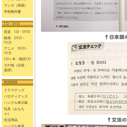
マンガ（韓国）
学校教科書
CD・DVD
音楽 CD・DVD
映画 DVD・
VCD
アニメ DVD・
VCD
CD＋本・朗読CD
その他（伝統・
楽譜）
韓国雑貨
ドラマグッズ
パロディグッズ
ハングル表示板
玩具（おもち
ゃ）
生活用品
ハングル食器