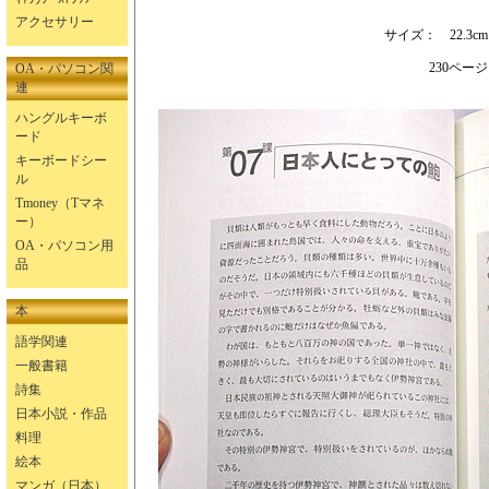
アクセサリー
サイズ： 22.3cm×
230ページ
OA・パソコン関
連
ハングルキーボ
ード
キーボードシー
ル
Tmoney（Tマネ
ー）
OA・パソコン用
品
本
語学関連
一般書籍
詩集
日本小説・作品
料理
絵本
マンガ（日本）