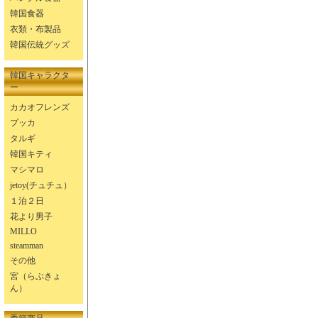
韓国食器
衣類・布製品
韓国伝統グッズ
韓国キャラクタ
ー
カカオフレンズ
プッカ
タルギ
韓国キティ
マシマロ
jetoy(チュチュ）
１泊２日
花より男子
MILLO
steamman
その他
宮（らぶきょ
ん）