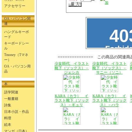
アクセサリー
OA・パソコン関
連
ハングルキーボ
ード
キーボードシー
ル
Tmoney（Tマネ
=============== この商品の関連商
ー）
少女時代 イラスト
少女時代 イラスト
OA・パソコン用
靴下（ソックス）－
靴下（ソックス）－
品
ジェシカ
サニー（ソニ）
本
語学関連
KARA（カラ） イ
KARA（カラ） イ
一般書籍
ラスト靴下（ソック
ラスト靴下（ソック
ス）－ギュリ
ス）－ハラ
詩集
日本小説・作品
料理
絵本
マンガ（日本）