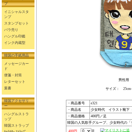
プ
イニシャルスタ
ンプ
スタンプセット
バラ売り
ハングル印鑑
インク内蔵型
韓国の手紙用品
メッセージカー
ド
便箋・封筒
男性用
レターセット
葉書
サイズ： 25cm～
韓国アクセサリ
・商品番号
e321
ー
・商品名
少女時代 イラスト靴下
ハングルストラ
・商品価格
400円／足
ップ
韓国の人気歌手グループ、少女時代の「
韓国ストラップ
400円
足
ｷｬﾗｸﾀｰ ｽﾄﾗｯﾌﾟ