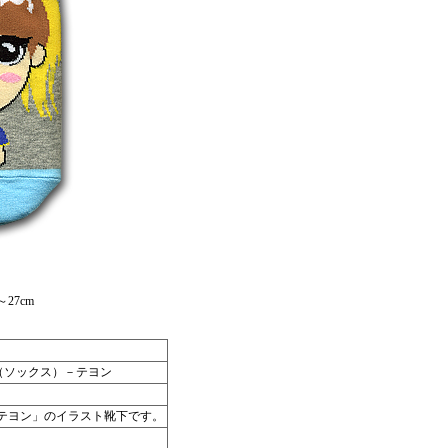
27cm
（ソックス）－テヨン
テヨン」のイラスト靴下です。