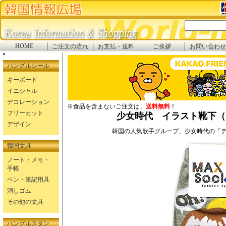
HOME
ご注文の流れ
お支払・送料
ご挨拶
お問い合わせ
ハングルシール
キーボード
イニシャル
デコレーション
※食品を含まないご注文は、
送料無料
！
フリーカット
少女時代 イラスト靴下（
デザイン
韓国の人気歌手グループ、少女時代の「
韓国文具
ノート・メモ・
手帳
ペン・筆記用具
消しゴム
その他の文具
ハングルスタン