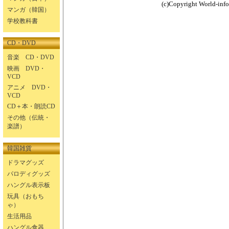
(c)Copyright World-info.
マンガ（韓国）
学校教科書
CD・DVD
音楽 CD・DVD
映画 DVD・
VCD
アニメ DVD・
VCD
CD＋本・朗読CD
その他（伝統・
楽譜）
韓国雑貨
ドラマグッズ
パロディグッズ
ハングル表示板
玩具（おもち
ゃ）
生活用品
ハングル食器