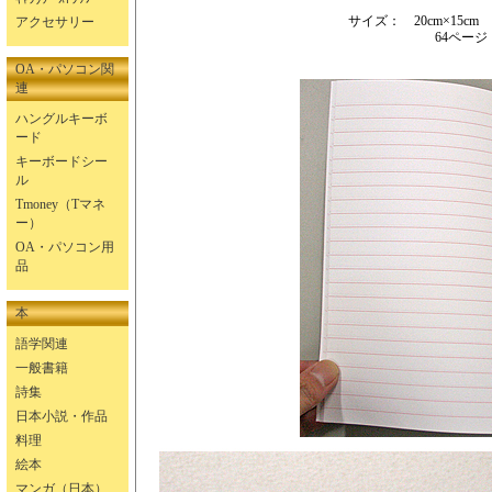
サイズ： 20cm×15c
アクセサリー
64ページ
OA・パソコン関
連
ハングルキーボ
ード
キーボードシー
ル
Tmoney（Tマネ
ー）
OA・パソコン用
品
本
語学関連
一般書籍
詩集
日本小説・作品
料理
絵本
マンガ（日本）