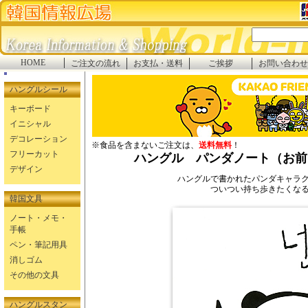
HOME
ご注文の流れ
お支払・送料
ご挨拶
お問い合わせ
ハングルシール
キーボード
イニシャル
デコレーション
※食品を含まないご注文は、
送料無料
！
フリーカット
ハングル パンダノート（お前
デザイン
ハングルで書かれたパンダキャラ
ついつい持ち歩きたくな
韓国文具
ノート・メモ・
手帳
ペン・筆記用具
消しゴム
その他の文具
ハングルスタン