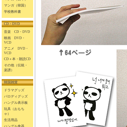
マンガ（韓国）
学校教科書
CD・DVD
音楽 CD・DVD
映画 DVD・
VCD
アニメ DVD・
VCD
CD＋本・朗読CD
その他（伝統・
楽譜）
韓国雑貨
ドラマグッズ
パロディグッズ
ハングル表示板
玩具（おもち
ゃ）
生活用品
ハングル食器