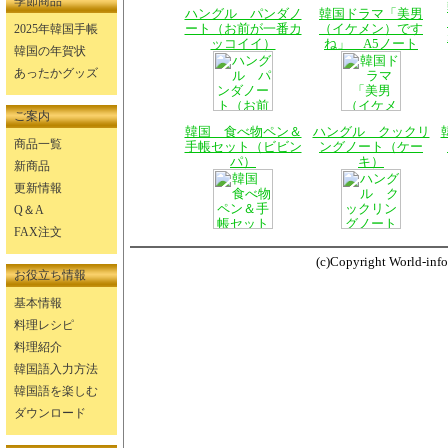
季節商品
ハングル パンダノ
韓国ドラマ「美男
ート（お前が一番カ
（イケメン）です
2025年韓国手帳
ッコイイ）
ね」 A5ノート
韓国の年賀状
あったかグッズ
ご案内
韓国 食べ物ペン＆
ハングル クックリ
商品一覧
手帳セット（ビビン
ングノート（ケー
パ）
キ）
新商品
更新情報
Q＆A
FAX注文
(c)Copyright World-info.
お役立ち情報
基本情報
料理レシピ
料理紹介
韓国語入力方法
韓国語を楽しむ
ダウンロード