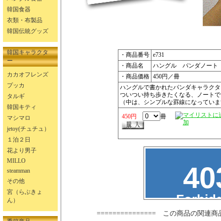
韓国食器
衣類・布製品
韓国伝統グッズ
韓国キャラクタ
・商品番号
e731
ー
・商品名
ハングル パンダノート
カカオフレンズ
・商品価格
450円／冊
プッカ
ハングルで書かれたパンダキャラクタ
ついつい持ち歩きたくなる、ノートで
タルギ
（中は、シンプルな罫線になっていま
韓国キティ
450円
冊
マシマロ
jetoy(チュチュ）
１泊２日
花より男子
MILLO
steamman
その他
宮（らぶきょ
ん）
=============== この商品の関連商