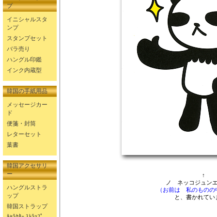
プ
イニシャルスタ
ンプ
スタンプセット
バラ売り
ハングル印鑑
インク内蔵型
韓国の手紙用品
メッセージカー
ド
便箋・封筒
レターセット
葉書
韓国アクセサリ
ー
↑
ノ ネッコジュン
ハングルストラ
（お前は 私のものの
ップ
と、書かれてい
韓国ストラップ
ｷｬﾗｸﾀｰ ｽﾄﾗｯﾌﾟ