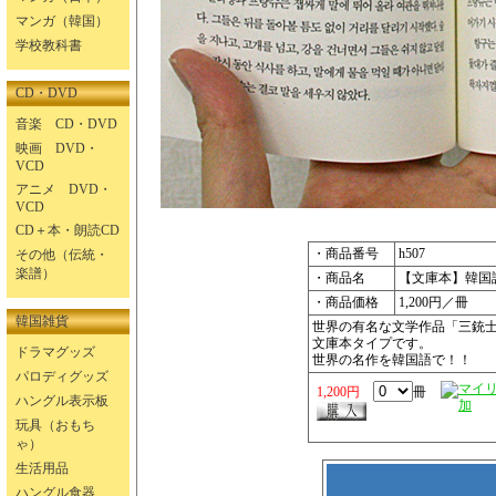
マンガ（韓国）
学校教科書
CD・DVD
音楽 CD・DVD
映画 DVD・
VCD
アニメ DVD・
VCD
CD＋本・朗読CD
・商品番号
h507
その他（伝統・
楽譜）
・商品名
【文庫本】韓国
・商品価格
1,200円／冊
韓国雑貨
世界の有名な文学作品「三銃
文庫本タイプです。
ドラマグッズ
世界の名作を韓国語で！！
パロディグッズ
1,200円
冊
ハングル表示板
玩具（おもち
ゃ）
生活用品
ハングル食器