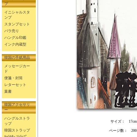
プ
イニシャルスタ
ンプ
スタンプセット
バラ売り
ハングル印鑑
インク内蔵型
韓国の手紙用品
メッセージカー
ド
便箋・封筒
レターセット
葉書
韓国アクセサリ
ー
ハングルストラ
サイズ： 17cm×
ップ
韓国ストラップ
ページ数： 20
ｷｬﾗｸﾀｰ ｽﾄﾗｯﾌﾟ