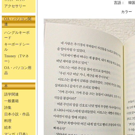
言語： 韓
アクセサリー
カラー
OA・パソコン関
連
ハングルキーボ
ード
キーボードシー
ル
Tmoney（Tマネ
ー）
OA・パソコン用
品
本
語学関連
一般書籍
詩集
日本小説・作品
料理
絵本
マンガ（日本）