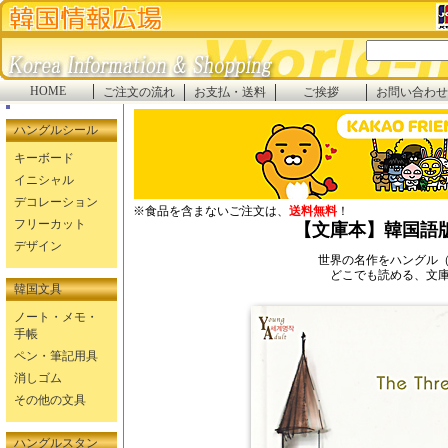
HOME
ご注文の流れ
お支払・送料
ご挨拶
お問い合わせ
ハングルシール
キーボード
イニシャル
デコレーション
※食品を含まないご注文は、
送料無料
！
フリーカット
【文庫本】韓国語
デザイン
世界の名作をハングル
どこでも読める、文
韓国文具
ノート・メモ・
手帳
ペン・筆記用具
消しゴム
その他の文具
ハングルスタン