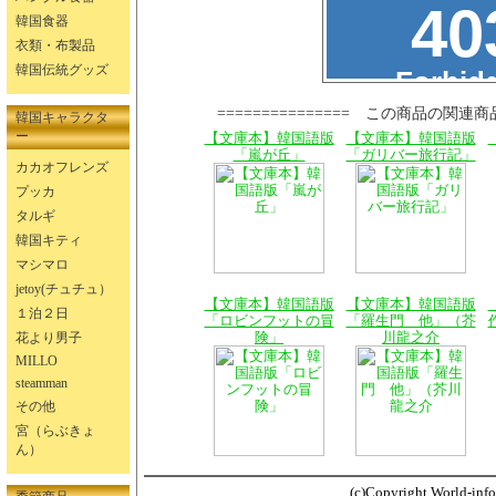
韓国食器
衣類・布製品
韓国伝統グッズ
=============== この商品の関連商
韓国キャラクタ
ー
【文庫本】韓国語版
【文庫本】韓国語版
「嵐が丘」
「ガリバー旅行記」
カカオフレンズ
プッカ
タルギ
韓国キティ
マシマロ
jetoy(チュチュ）
【文庫本】韓国語版
【文庫本】韓国語版
１泊２日
「ロビンフットの冒
「羅生門 他」（芥
険」
川龍之介
花より男子
MILLO
steamman
その他
宮（らぶきょ
ん）
(c)Copyright World-info.