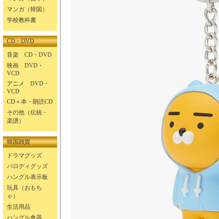
マンガ（韓国）
学校教科書
CD・DVD
音楽 CD・DVD
映画 DVD・
VCD
アニメ DVD・
VCD
CD＋本・朗読CD
その他（伝統・
楽譜）
韓国雑貨
ドラマグッズ
パロディグッズ
ハングル表示板
玩具（おもち
ゃ）
生活用品
ハングル食器