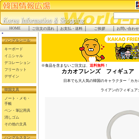
HOME
ご注文の流れ
お支払・送料
ご挨拶
お問い合わせ
ハングルシール
キーボード
イニシャル
デコレーション
※食品を含まないご注文は、
送料無料
！
フリーカット
カカオフレンズ フィギュア 
デザイン
日本でも大人気の韓国のキャラクター「カカ
韓国文具
ライアンのフィギュア
ノート・メモ・
手帳
ペン・筆記用具
消しゴム
その他の文具
ハングルスタン