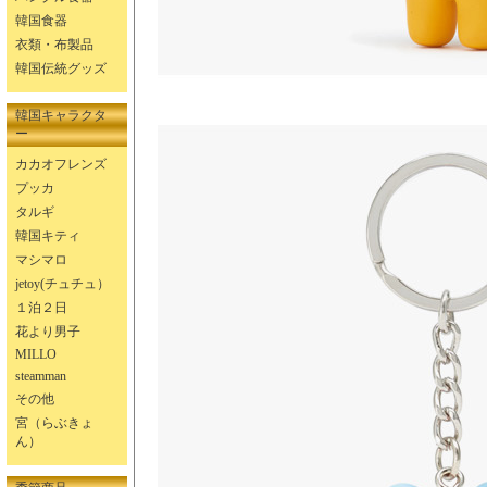
韓国食器
衣類・布製品
韓国伝統グッズ
韓国キャラクタ
ー
カカオフレンズ
プッカ
タルギ
韓国キティ
マシマロ
jetoy(チュチュ）
１泊２日
花より男子
MILLO
steamman
その他
宮（らぶきょ
ん）