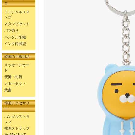
プ
イニシャルスタ
ンプ
スタンプセット
バラ売り
ハングル印鑑
インク内蔵型
韓国の手紙用品
メッセージカー
ド
便箋・封筒
レターセット
葉書
韓国アクセサリ
ー
ハングルストラ
ップ
韓国ストラップ
ｷｬﾗｸﾀｰ ｽﾄﾗｯﾌﾟ