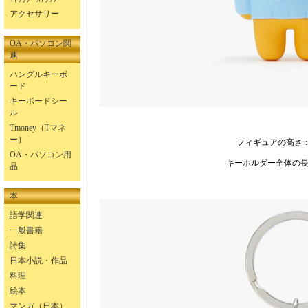
アクセサリー
OA・パソコン関
連
ハングルキーボ
ード
キーボードシー
ル
Tmoney（Tマネ
ー）
フィギュアの高さ
OA・パソコン用
キーホルダー全体の長さ
品
本
語学関連
一般書籍
詩集
日本小説・作品
料理
絵本
マンガ（日本）