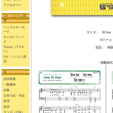
アクセサリー
OA・パソコン関
連
ハングルキーボ
ード
サイズ： 30.5cm 
キーボードシー
55ページ
ル
Tmoney（Tマネ
言語： 韓
ー）
OA・パソコン用
品
↓掲載様式
本
語学関連
一般書籍
詩集
日本小説・作品
料理
絵本
マンガ（日本）