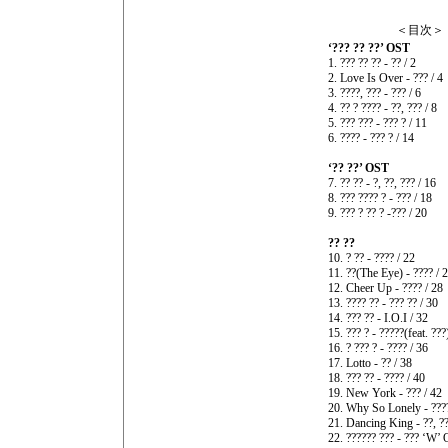
＜目次＞
‘??? ?? ??’ OST
1. ??? ?? ?? - ?? / 2
2. Love Is Over - ??? / 4
3. ????, ??? - ??? / 6
4. ?? ? ???? - ??, ??? / 8
5. ??? ??? - ??? ? / 11
6. ???? - ??? ? / 14
‘?? ??’ OST
7. ?? ?? - ?, ??, ??? / 16
8. ??? ???? ? - ??? / 18
9. ??? ? ?? ? -??? / 20
?? ??
10. ? ?? - ???? / 22
11. ??(The Eye) - ???? / 
12. Cheer Up - ???? / 28
13. ???? ?? - ??? ?? / 30
14. ??? ?? - I.O.I / 32
15. ??? ? - ?????(feat. ???
16. ? ??? ? - ???? / 36
17. Lotto - ?? / 38
18. ??? ?? - ???? / 40
19. New York - ??? / 42
20. Why So Lonely - ????
21. Dancing King - ??, ??
22. ?????? ??? - ??? ‘W’ 