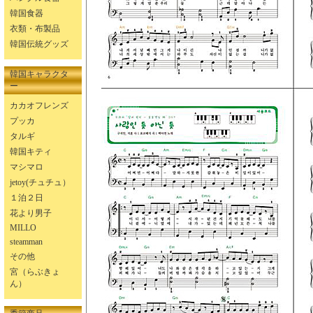
韓国食器
衣類・布製品
韓国伝統グッズ
韓国キャラクタ
ー
カカオフレンズ
プッカ
タルギ
韓国キティ
マシマロ
jetoy(チュチュ）
１泊２日
花より男子
MILLO
steamman
その他
宮（らぶきょ
ん）