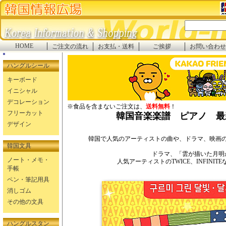
HOME
ご注文の流れ
お支払・送料
ご挨拶
お問い合わせ
ハングルシール
キーボード
イニシャル
デコレーション
※食品を含まないご注文は、
送料無料
！
フリーカット
韓国音楽楽譜 ピアノ 最
デザイン
韓国で人気のアーティストの曲や、ドラマ、映画の
韓国文具
ドラマ、「雲が描いた月明
ノート・メモ・
人気アーティストのTWICE、INFINI
手帳
ペン・筆記用具
消しゴム
その他の文具
ハングルスタン