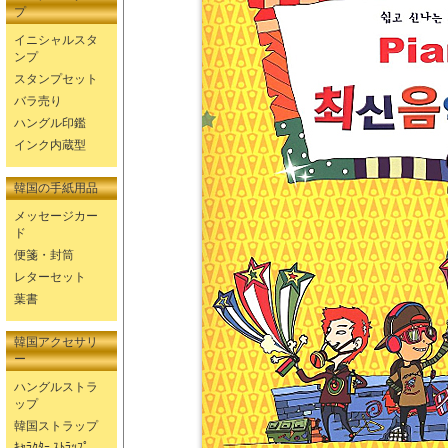
プ
イニシャルスタ
ンプ
スタンプセット
バラ売り
ハングル印鑑
インク内蔵型
韓国の手紙用品
メッセージカー
ド
便箋・封筒
レターセット
葉書
韓国アクセサリ
ー
ハングルストラ
ップ
韓国ストラップ
ｷｬﾗｸﾀｰ ｽﾄﾗｯﾌﾟ