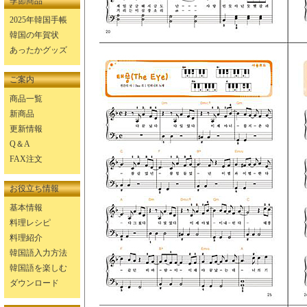
季節商品
2025年韓国手帳
韓国の年賀状
あったかグッズ
ご案内
商品一覧
新商品
更新情報
Q＆A
FAX注文
お役立ち情報
基本情報
料理レシピ
料理紹介
韓国語入力方法
韓国語を楽しむ
ダウンロード