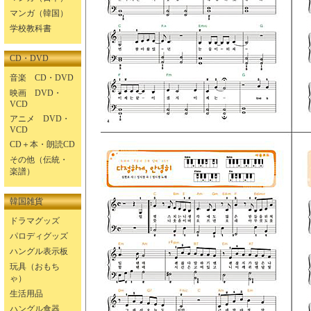
マンガ（韓国）
学校教科書
CD・DVD
音楽 CD・DVD
映画 DVD・
VCD
アニメ DVD・
VCD
CD＋本・朗読CD
その他（伝統・
楽譜）
韓国雑貨
ドラマグッズ
パロディグッズ
ハングル表示板
玩具（おもち
ゃ）
生活用品
ハングル食器