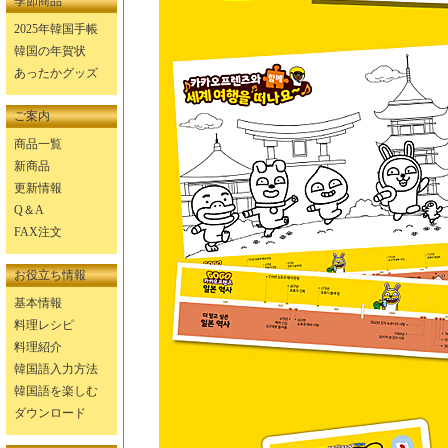
季節商品
2025年韓国手帳
韓国の年賀状
あったかグッズ
ご案内
商品一覧
新商品
更新情報
Q＆A
FAX注文
お役立ち情報
基本情報
料理レシピ
料理紹介
韓国語入力方法
韓国語を楽しむ
ダウンロード