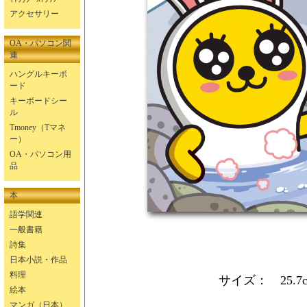
アクセサリー
OA・パソコン関
連
ハングルキーボ
ード
キーボードシー
ル
Tmoney（Tマネ
ー）
OA・パソコン用
品
本
語学関連
一般書籍
詩集
日本小説・作品
料理
サイズ： 25.7c
絵本
マンガ（日本）