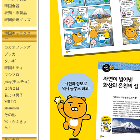
韓国食器
衣類・布製品
韓国伝統グッズ
韓国キャラクタ
ー
カカオフレンズ
プッカ
タルギ
韓国キティ
マシマロ
jetoy(チュチュ）
１泊２日
花より男子
MILLO
steamman
その他
宮（らぶきょ
ん）