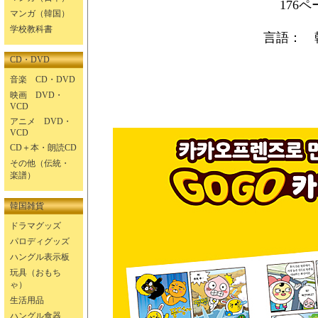
176ペ
マンガ（韓国）
学校教科書
言語： 
CD・DVD
音楽 CD・DVD
映画 DVD・
VCD
アニメ DVD・
VCD
CD＋本・朗読CD
その他（伝統・
楽譜）
韓国雑貨
ドラマグッズ
パロディグッズ
ハングル表示板
玩具（おもち
ゃ）
生活用品
ハングル食器