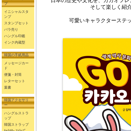
日本の歴史や文化を、カカオフレ
プ
そして楽しく紹
イニシャルスタ
ンプ
可愛いキャラクターステ
スタンプセット
バラ売り
ハングル印鑑
インク内蔵型
韓国の手紙用品
メッセージカー
ド
便箋・封筒
レターセット
葉書
韓国アクセサリ
ー
ハングルストラ
ップ
韓国ストラップ
ｷｬﾗｸﾀｰ ｽﾄﾗｯﾌﾟ