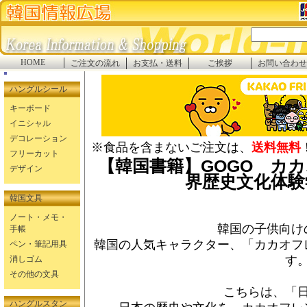
HOME
ご注文の流れ
お支払・送料
ご挨拶
お問い合わせ
ハングルシール
キーボード
イニシャル
デコレーション
※食品を含まないご注文は、
送料無料
フリーカット
【韓国書籍】GOGO カ
デザイン
界歴史文化体験
韓国文具
ノート・メモ・
韓国の子供向け
手帳
韓国の人気キャラクター、「カカオフ
ペン・筆記用具
す
消しゴム
その他の文具
こちらは、「
ハングルスタン