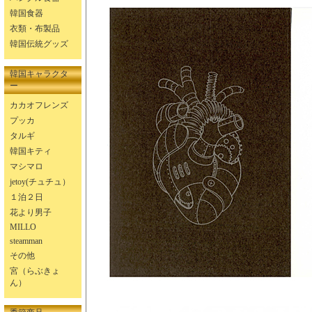
韓国食器
衣類・布製品
韓国伝統グッズ
韓国キャラクタ
ー
カカオフレンズ
プッカ
タルギ
韓国キティ
マシマロ
jetoy(チュチュ）
１泊２日
花より男子
MILLO
steamman
その他
宮（らぶきょ
ん）