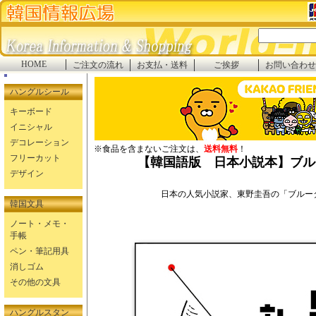
HOME
ご注文の流れ
お支払・送料
ご挨拶
お問い合わせ
ハングルシール
キーボード
イニシャル
デコレーション
※食品を含まないご注文は、
送料無料
！
フリーカット
【韓国語版 日本小説本】ブル
デザイン
日本の人気小説家、東野圭吾の「ブルー
韓国文具
ノート・メモ・
手帳
ペン・筆記用具
消しゴム
その他の文具
ハングルスタン