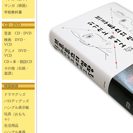
マンガ（韓国）
学校教科書
CD・DVD
音楽 CD・DVD
映画 DVD・
VCD
アニメ DVD・
VCD
CD＋本・朗読CD
その他（伝統・
楽譜）
韓国雑貨
ドラマグッズ
パロディグッズ
ハングル表示板
玩具（おもち
ゃ）
生活用品
ハングル食器