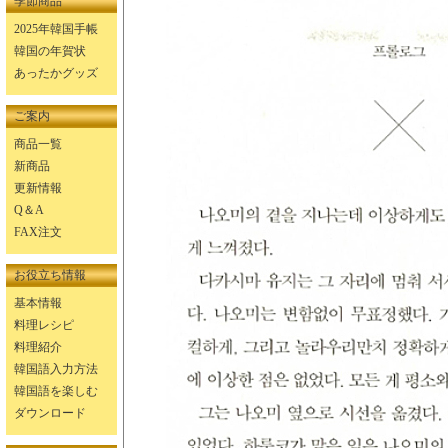
季節商品
2025年韓国手帳
韓国の年賀状
あったかグッズ
ご案内
商品一覧
新商品
更新情報
Q＆A
FAX注文
お役立ち情報
基本情報
料理レシピ
料理紹介
韓国語入力方法
韓国語を楽しむ
ダウンロード