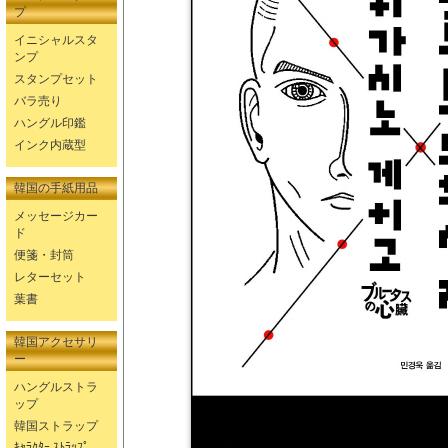
プ
イニシャルスタ
ンプ
スタンプセット
バラ売り
ハングル印鑑
インク内蔵型
韓国の手紙用品
メッセージカー
ド
便箋・封筒
レターセット
葉書
韓国アクセサリ
ー
ハングルストラ
ップ
韓国ストラップ
ｷｬﾗｸﾀｰ ｽﾄﾗｯﾌﾟ