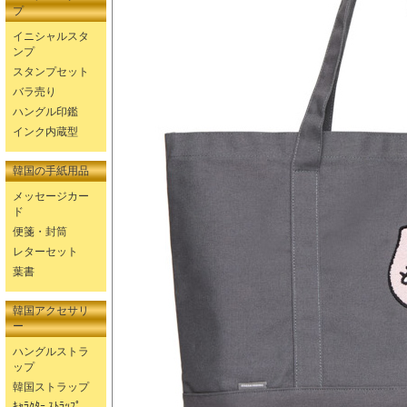
プ
イニシャルスタ
ンプ
スタンプセット
バラ売り
ハングル印鑑
インク内蔵型
韓国の手紙用品
メッセージカー
ド
便箋・封筒
レターセット
葉書
韓国アクセサリ
ー
ハングルストラ
ップ
韓国ストラップ
ｷｬﾗｸﾀｰ ｽﾄﾗｯﾌﾟ