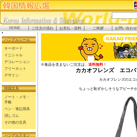
HOME
ご注文の流れ
お支払・送料
ご挨拶
お問い合わせ
ハングルシール
キーボード
イニシャル
デコレーション
※食品を含まないご注文は、
送料無料
！
フリーカット
カカオフレンズ エコバッ
デザイン
カカオフレンズのエコ
韓国文具
ちょっと恥ずかしそうなアピーチ
ノート・メモ・
手帳
ペン・筆記用具
消しゴム
その他の文具
ハングルスタン