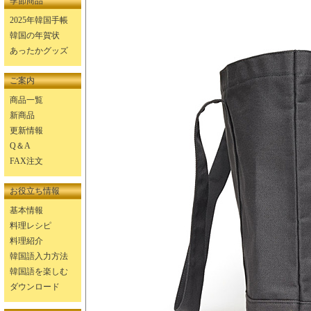
季節商品
2025年韓国手帳
韓国の年賀状
あったかグッズ
ご案内
商品一覧
新商品
更新情報
Q＆A
FAX注文
お役立ち情報
基本情報
料理レシピ
料理紹介
韓国語入力方法
韓国語を楽しむ
ダウンロード