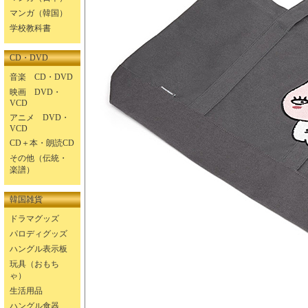
マンガ（韓国）
学校教科書
CD・DVD
音楽 CD・DVD
映画 DVD・
VCD
アニメ DVD・
VCD
CD＋本・朗読CD
その他（伝統・
楽譜）
韓国雑貨
ドラマグッズ
パロディグッズ
ハングル表示板
玩具（おもち
ゃ）
生活用品
ハングル食器