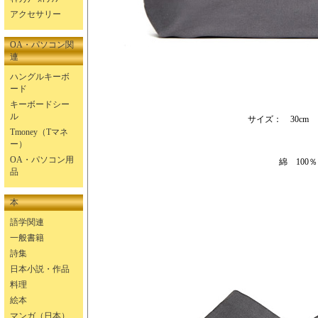
アクセサリー
OA・パソコン関
連
ハングルキーボ
ード
キーボードシー
ル
サイズ： 30cm ×
Tmoney（Tマネ
ー）
OA・パソコン用
綿 100％
品
本
語学関連
一般書籍
詩集
日本小説・作品
料理
絵本
マンガ（日本）