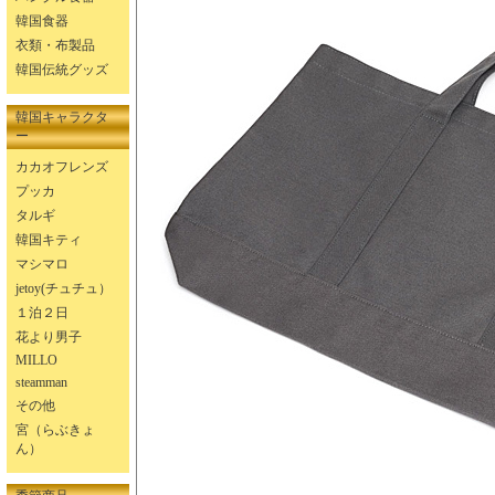
韓国食器
衣類・布製品
韓国伝統グッズ
韓国キャラクタ
ー
カカオフレンズ
プッカ
タルギ
韓国キティ
マシマロ
jetoy(チュチュ）
１泊２日
花より男子
MILLO
steamman
その他
宮（らぶきょ
ん）