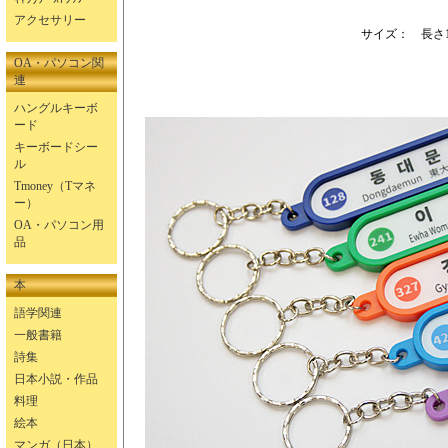
アクセサリー
サイズ： 長さ14
OA・パソコン関
連
ハングルキーボ
ード
キーボードシー
ル
Tmoney（Tマネ
ー）
OA・パソコン用
品
本
語学関連
一般書籍
詩集
日本小説・作品
料理
絵本
マンガ（日本）