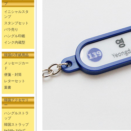
プ
イニシャルスタ
ンプ
スタンプセット
バラ売り
ハングル印鑑
インク内蔵型
韓国の手紙用品
メッセージカー
ド
便箋・封筒
レターセット
葉書
韓国アクセサリ
ー
ハングルストラ
ップ
韓国ストラップ
ｷｬﾗｸﾀｰ ｽﾄﾗｯﾌﾟ