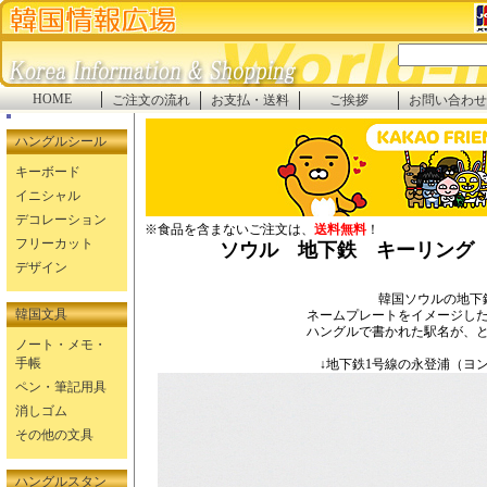
HOME
ご注文の流れ
お支払・送料
ご挨拶
お問い合わせ
ハングルシール
キーボード
イニシャル
デコレーション
※食品を含まないご注文は、
送料無料
！
フリーカット
ソウル 地下鉄 キーリング 
デザイン
韓国ソウルの地下
韓国文具
ネームプレートをイメージし
ハングルで書かれた駅名が、
ノート・メモ・
手帳
↓地下鉄1号線の永登浦（ヨ
ペン・筆記用具
消しゴム
その他の文具
ハングルスタン