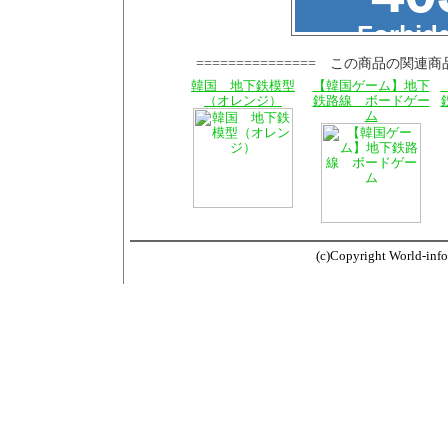
=============== この商品の関連商
韓国 地下鉄模型
【韓国ゲーム】地下
（オレンジ）
鉄路線 ボードゲー
ム
(c)Copyright World-info.