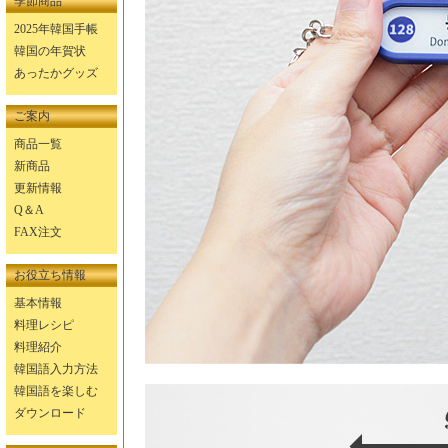
季節商品
2025年韓国手帳
韓国の年賀状
あったかグッズ
ご案内
商品一覧
新商品
更新情報
Q＆A
FAX注文
お役立ち情報
基本情報
料理レシピ
料理紹介
韓国語入力方法
韓国語を楽しむ
ダウンロード