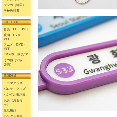
マンガ（韓国）
学校教科書
CD・DVD
音楽 CD・DVD
映画 DVD・
VCD
アニメ DVD・
VCD
CD＋本・朗読CD
その他（伝統・
楽譜）
韓国雑貨
ドラマグッズ
パロディグッズ
ハングル表示板
玩具（おもち
ゃ）
生活用品
ハングル食器