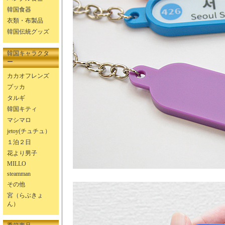
韓国食器
衣類・布製品
韓国伝統グッズ
韓国キャラクタ
ー
カカオフレンズ
プッカ
タルギ
韓国キティ
マシマロ
jetoy(チュチュ）
１泊２日
花より男子
MILLO
steamman
その他
宮（らぶきょ
ん）