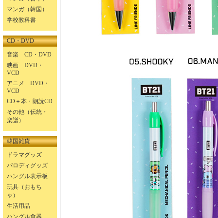
マンガ（韓国）
学校教科書
CD・DVD
音楽 CD・DVD
映画 DVD・
VCD
アニメ DVD・
VCD
CD＋本・朗読CD
その他（伝統・
楽譜）
韓国雑貨
ドラマグッズ
パロディグッズ
ハングル表示板
玩具（おもち
ゃ）
生活用品
ハングル食器