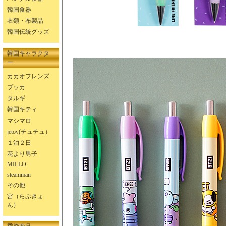
韓国食器
衣類・布製品
韓国伝統グッズ
韓国キャラクタ
ー
カカオフレンズ
プッカ
タルギ
韓国キティ
マシマロ
jetoy(チュチュ）
１泊２日
花より男子
MILLO
steamman
その他
宮（らぶきょ
ん）