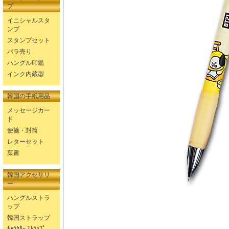
プ
イニシャルスタ
ンプ
スタンプセット
バラ売り
ハングル印鑑
インク内蔵型
韓国の手紙用品
メッセージカー
ド
便箋・封筒
レターセット
葉書
韓国アクセサリ
ー
ハングルストラ
ップ
韓国ストラップ
ｷｬﾗｸﾀｰ ｽﾄﾗｯﾌﾟ