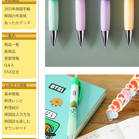
季節商品
2025年韓国手帳
韓国の年賀状
あったかグッズ
ご案内
商品一覧
新商品
更新情報
Q＆A
FAX注文
お役立ち情報
基本情報
料理レシピ
料理紹介
韓国語入力方法
韓国語を楽しむ
ダウンロード