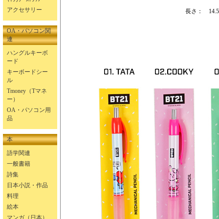
アクセサリー
長さ： 14.5
OA・パソコン関
連
ハングルキーボ
ード
キーボードシー
ル
Tmoney（Tマネ
ー）
OA・パソコン用
品
本
語学関連
一般書籍
詩集
日本小説・作品
料理
絵本
マンガ（日本）