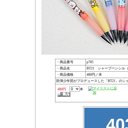
・商品番号
p785
・商品名
BT21 シャープペンシル（
・商品価格
480円／本
防弾少年団がプロデュースした「BT21」の
480円
本