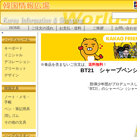
HOME
ご注文の流れ
お支払・送料
ご挨拶
お問い合わせ
ハングルシール
キーボード
イニシャル
デコレーション
※食品を含まないご注文は、
送料無料
！
フリーカット
BT21 シャープペンシ
デザイン
防弾少年団がプロデュース
韓国文具
「BT21」のシャーペン（シャ
ノート・メモ・
手帳
ペン・筆記用具
消しゴム
その他の文具
ハングルスタン