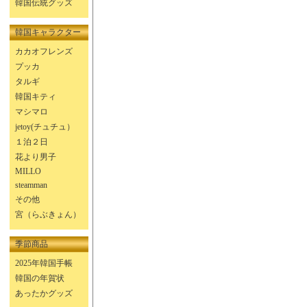
韓国伝統グッズ
韓国キャラクター
カカオフレンズ
プッカ
タルギ
韓国キティ
マシマロ
jetoy(チュチュ）
１泊２日
花より男子
MILLO
steamman
その他
宮（らぶきょん）
季節商品
2025年韓国手帳
韓国の年賀状
あったかグッズ