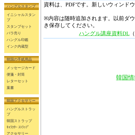
資料は、PDFです。新しいウィンド
ハングルスタンプ
イニシャルスタン
※内容は随時追加されます。以前ダ
プ
き保存してください。
スタンプセット
ハングル講座資料DL
（
バラ売り
ハングル印鑑
インク内蔵型
韓国の手紙用品
メッセージカード
便箋・封筒
韓国情
レターセット
葉書
韓国アクセサリー
ハングルストラッ
プ
韓国ストラップ
ｷｬﾗｸﾀｰ ｽﾄﾗｯﾌﾟ
アクセサリー