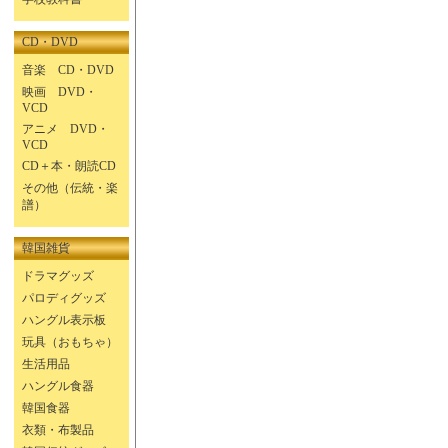
CD・DVD
音楽 CD・DVD
映画 DVD・
VCD
アニメ DVD・
VCD
CD＋本・朗読CD
その他（伝統・楽
譜）
韓国雑貨
ドラマグッズ
パロディグッズ
ハングル表示板
玩具（おもちゃ）
生活用品
ハングル食器
韓国食器
衣類・布製品