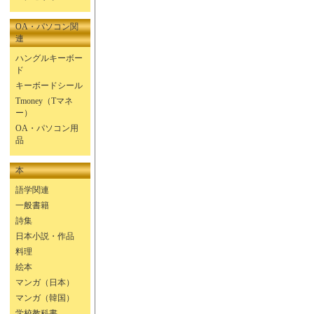
OA・パソコン関
連
ハングルキーボー
ド
キーボードシール
Tmoney（Tマネ
ー）
OA・パソコン用
品
本
語学関連
一般書籍
詩集
日本小説・作品
料理
絵本
マンガ（日本）
マンガ（韓国）
学校教科書