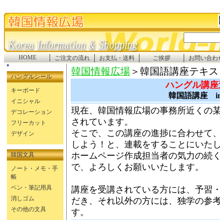
HOME
ご注文の流れ
お支払・送料
ご挨拶
お問い合わ
韓国情報広場
＞韓国語講座テキス
ハングルシール
ハングル講座
キーボード
韓国語講座 i
イニシャル
現在、韓国情報広場の事務所近くの
デコレーション
されています。
フリーカット
そこで、この講座の進捗に合わせて
デザイン
しよう！と、連載をすることにいた
ホームページ作成担当者の気力の続
韓国文具
で、よろしくお願いいたします。
ノート・メモ・手
帳
ペン・筆記用具
講座を受講されている方には、予習
消しゴム
だき、それ以外の方には、独学の参
その他の文具
す。