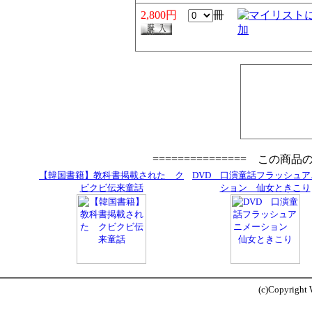
2,800円
冊
=============== この商
【韓国書籍】教科書掲載された ク
DVD 口演童話フラッシュ
ビクビ伝来童話
ション 仙女ときこり
(c)Copyright W