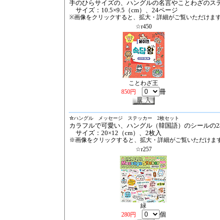
手のひらサイズの、ハングルの名言やことわざのス
サイズ：10.5×9.5（cm）、24ページ
※画像をクリックすると、拡大・詳細がご覧いただけま
☆r450
ことわざ王
冊
850円
☆
ハングル メッセージ ステッカー 2枚セット
カラフルで可愛い、ハングル（韓国語）のシールの
サイズ：20×12（cm）、2枚入
※画像をクリックすると、拡大・詳細がご覧いただけま
☆r257
緑
個
280円