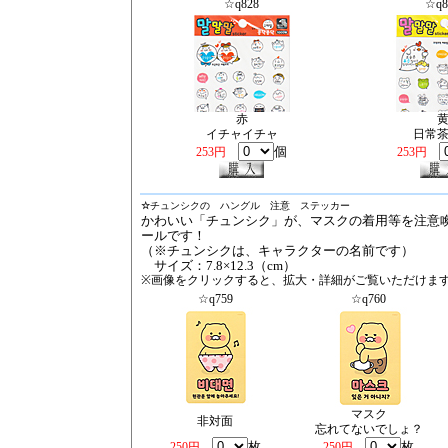
☆q828
☆q8
赤
イチャイチャ
日常
個
253円
253円
☆
チュンシクの ハングル 注意 ステッカー
かわいい「チュンシク」が、マスクの着用等を注意
ールです！
（※チュンシクは、キャラクターの名前です）
サイズ：7.8×12.3（cm）
※画像をクリックすると、拡大・詳細がご覧いただけま
☆q759
☆q760
マスク
非対面
忘れてないでしょ？
枚
枚
250円
250円