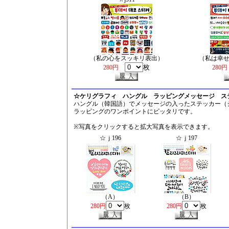
（私の心をスッキリ表出）
（私は幸
枚
280円
280
☆ケリグラフィ ハングル ラッピングメッセージ ス
ハングル（韓国語）でメッセージの入ったステッカー（
ラッピングのワンポイントにピッタリです。
※写真をクリックすると拡大写真を表示できます。
☆ｊ196
☆ｊ197
（A）
（B）
280円
枚
280円
枚