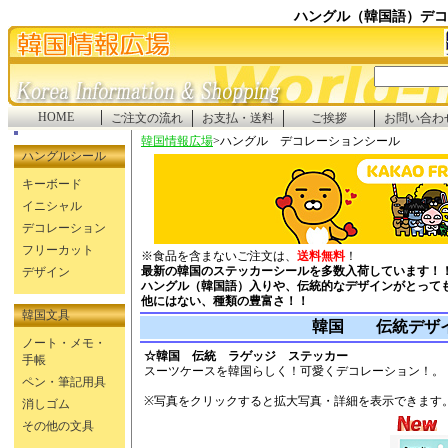
ハングル（韓国語）デコ
HOME
ご注文の流れ
お支払・送料
ご挨拶
お問い合わ
韓国情報広場
>ハングル デコレーションシール
ハングルシール
キーボード
イニシャル
デコレーション
フリーカット
※食品を含まないご注文は、
送料無料
！
最新の韓国のステッカーシールを多数入荷しています
デザイン
ハングル（韓国語）入りや、伝統的なデザインがとって
他にはない、種類の豊富さ！！
韓国文具
韓国 伝統デザ
ノート・メモ・
☆韓国 伝統 ラゲッジ ステッカー
手帳
スーツケースを韓国らしく！可愛くデコレーション！
。
ペン・筆記用具
※写真をクリックすると拡大写真・詳細を表示できます
消しゴム
その他の文具
☆