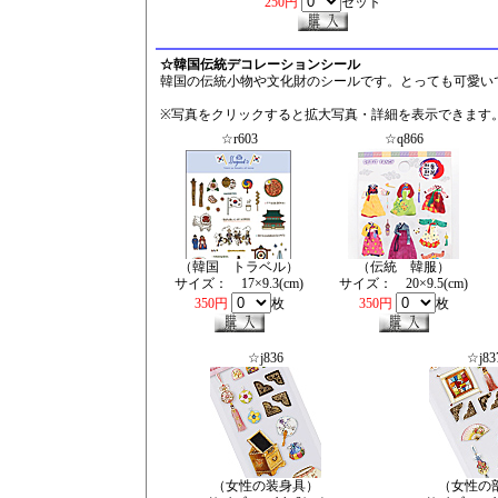
250円
セット
☆韓国伝統デコレーションシール
韓国の伝統小物や文化財のシールです。とっても可愛い
※写真をクリックすると拡大写真・詳細を表示できます
☆r603
☆q866
（韓国 トラベル）
（伝統 韓服）
サイズ： 17×9.3(cm)
サイズ： 20×9.5(cm)
350円
枚
350円
枚
☆j836
☆j83
（女性の装身具）
（女性の