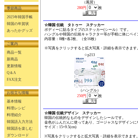
（風習）
280円
枚
季節商品
2025年韓国手帳
韓国の年賀状
☆韓国 伝統 タトゥー ステッカー
ボディーに貼るタイプのステッカー(シール）です。
あったかグッズ
ハングルや韓国の伝統キャラクター等が手軽に体にペイ
内容量：8種×各2枚、（全16枚）
ご案内
※写真をクリックすると拡大写真・詳細を表示できます
商品一覧
☆p213
新商品
更新情報
Q＆A
FAX注文
（ハングル）
お役立ち情報
250円
枚
基本情報
料理レシピ
☆韓国 伝統デザイン ステッカー
料理紹介
韓国の伝統的なものをデザインしたシールです。
韓国語入力方法
金色がふんだんに使ってあり、ゴージャスなデザインに
サイズ：15×9.5(cm)
韓国語を楽しむ
ダウンロード
※写真をクリックすると拡大写真・詳細を表示できます