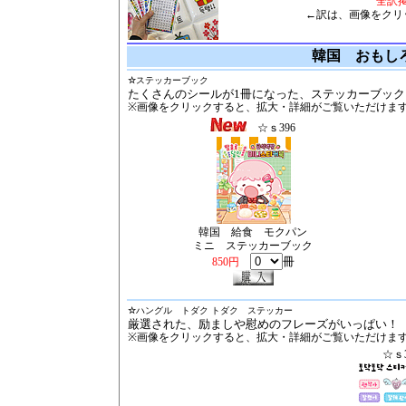
全訳
←訳は、画像をクリ
韓国 おもし
☆
ステッカーブック
たくさんのシールが1冊になった、ステッカーブック
※画像をクリックすると、拡大・詳細がご覧いただけま
☆ｓ396
韓国 給食 モクパン
ミニ ステッカーブック
冊
850円
☆
ハングル トダク トダク ステッカー
厳選された、励ましや慰めのフレーズがいっぱい！
※画像をクリックすると、拡大・詳細がご覧いただけま
☆ｓ3