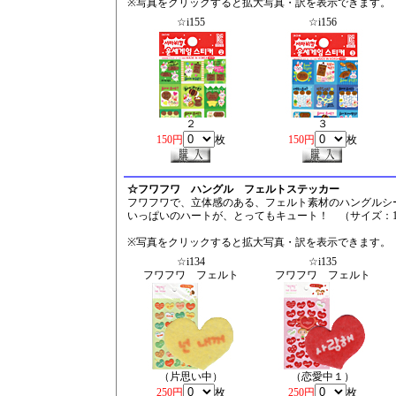
※写真をクリックすると拡大写真・訳を表示できます。
☆i155
☆i156
２
３
150円
枚
150円
枚
☆フワフワ ハングル フェルトステッカー
フワフワで、立体感のある、フェルト素材のハングルシ
いっぱいのハートが、とってもキュート！ （サイズ：15×9
※写真をクリックすると拡大写真・訳を表示できます。
☆i134
☆i135
フワフワ フェルト
フワフワ フェルト
（片思い中）
（恋愛中１）
250円
枚
250円
枚