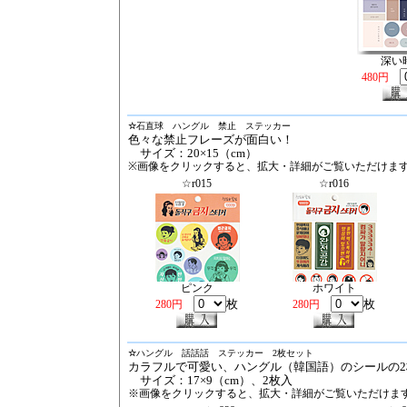
深い
480円
☆
石直球 ハングル 禁止 ステッカー
色々な禁止フレーズが面白い！
サイズ：20×15（cm）
※画像をクリックすると、拡大・詳細がご覧いただけま
☆r015
☆r016
ピンク
ホワイト
枚
枚
280円
280円
☆
ハングル 話話話 ステッカー 2枚セット
カラフルで可愛い、ハングル（韓国語）のシールの
サイズ：17×9（cm）、2枚入
※画像をクリックすると、拡大・詳細がご覧いただけま