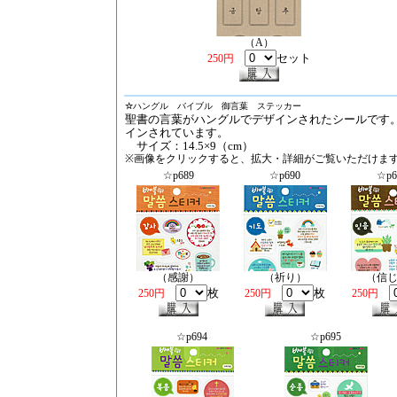
（A）
セット
250円
☆
ハングル バイブル 御言葉 ステッカー
聖書の言葉がハングルでデザインされたシールです
インされています。
サイズ：14.5×9（cm）
※画像をクリックすると、拡大・詳細がご覧いただけま
☆p689
☆p690
☆p6
（感謝）
（祈り）
（信
枚
枚
250円
250円
250円
☆p694
☆p695