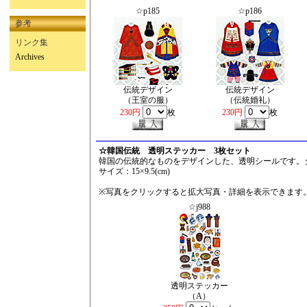
☆p185
☆p186
参考
リンク集
Archives
伝統デザイン
伝統デザイン
（王室の服）
（伝統婚礼）
230円
枚
230円
枚
☆韓国伝統 透明ステッカー 3枚セット
韓国の伝統的なものをデザインした、透明シールです。
サイズ：15×9.5(cm)
※写真をクリックすると拡大写真・詳細を表示できます
☆j988
透明ステッカー
（A）