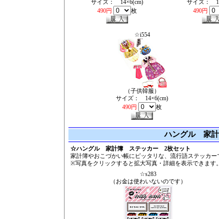
サイズ： 14×6(cm)
サイズ： 14×
490円
枚
490円
☆i554
（子供韓服）
サイズ： 14×6(cm)
490円
枚
ハングル 家計
☆ハングル 家計簿 ステッカー 2枚セット
家計簿やおこづかい帳にピッタリな、流行語ステッカー
※写真をクリックすると拡大写真・詳細を表示できます
☆s283
（お金は使わいないのです）