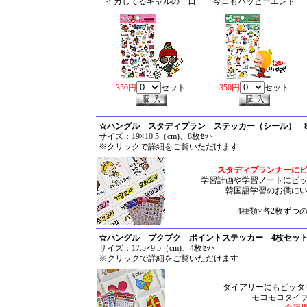
イカしてるギャルの一日
今日もハッピーエンド
350円
セット
350円
セット
☆ハングル スタディプラン ステッカー（シール） 8枚
サイズ：19×10.5（cm)、8枚ｾｯﾄ
※クリックで詳細をご覧いただけます
スタディプランナーに
学習計画や学習ノートにピ
韓国語学習のお供に
4種類×各2枚ずつ
☆ハングル プクプク ポイントステッカー 4枚セットト
サイズ：17.5×9.5（cm)、4枚ｾｯﾄ
※クリックで詳細をご覧いただけます
ダイアリーにもピッタ
モコモコタイ