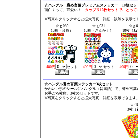
☆ハングル 褒め言葉プレミアムステッカー 10枚セッ
面白くって、可愛い！
タップリ10枚セットで、とって
※写真をクリックすると拡大写真・詳細・訳等を表示で
☆ｇ030
☆ｇ031
☆ｇ0
10枚（音符）
10枚（さんかく）
10枚（
400円
セット
400円
セット
400円
☆ハングル誉め言葉ステッカー3枚セット
かわいい形のシールにハングル（韓国語）で、誉め言葉
お手ごろ枚数、3枚のセットです。
※写真をクリックすると拡大写真・詳細を表示できます
☆e1
3枚（