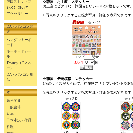
韓国ストラップ
☆韓国 お土産 ステッカー
お土産にピタリな、韓国らしいシールの2枚セットです
ｷｬﾗｸﾀｰ ｽﾄﾗｯﾌﾟ
アクセサリー
※写真をクリックすると拡大写真・詳細を表示できます
☆ｒ422
OA・パソコン関
連
ハングルキーボ
ード
キーボードシー
ル
コンビニ 間食
335円
個
Tmoney（Tマネ
ー）
OA・パソコン用
☆韓国 伝統模様 ステッカー
品
1個のサイズが大きめで、存在感アリ！ プレゼントや封
本
※写真をクリックすると拡大写真・詳細を表示できます
☆ｒ342
☆ｒ3
語学関連
一般書籍
詩集
日本小説・作品
料理