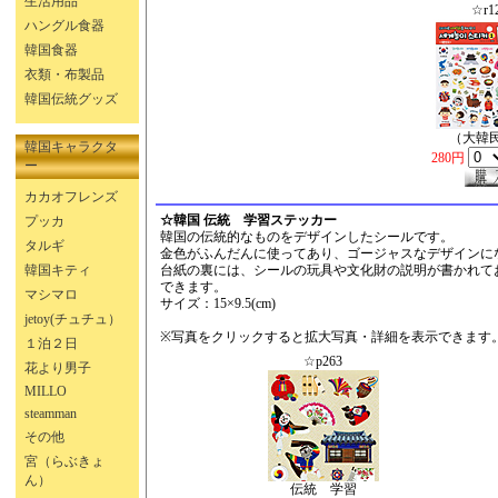
生活用品
☆r1
ハングル食器
韓国食器
衣類・布製品
韓国伝統グッズ
（大韓
韓国キャラクタ
280円
ー
カカオフレンズ
☆韓国 伝統 学習ステッカー
プッカ
韓国の伝統的なものをデザインしたシールです。
タルギ
金色がふんだんに使ってあり、ゴージャスなデザインに
韓国キティ
台紙の裏には、シールの玩具や文化財の説明が書かれて
できます。
マシマロ
サイズ：15×9.5(cm)
jetoy(チュチュ）
※写真をクリックすると拡大写真・詳細を表示できます
１泊２日
☆p263
花より男子
MILLO
steamman
その他
宮（らぶきょ
ん）
伝統 学習