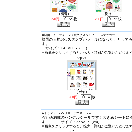
（福音）
（従う）
枚
枚
250円
250円
☆
韓国 イモティコン（絵文字スタンプ） ステッカー
韓国の人気SNSスタンプがシールになった、とって
す。
サイズ：19.5×11.5（cm）
※画像をクリックすると、拡大・詳細がご覧いただけま
☆p380
（ポヤ）
枚
280円
☆
トゥデイ ハングル デコステッカー
流行語満載のハングルシールです！大きめシートに
す！ サイズ：22.5×12（cm）
※画像をクリックすると、拡大・詳細がご覧いただけま
☆j511