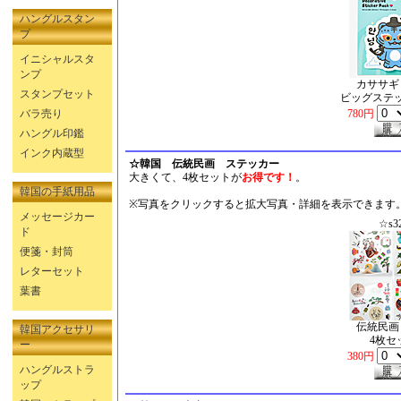
ハングルスタン
プ
イニシャルスタ
ンプ
カササギ
スタンプセット
ビッグステッ
バラ売り
780円
ハングル印鑑
インク内蔵型
☆韓国 伝統民画 ステッカー
大きくて、4枚セットが
お得です！
。
韓国の手紙用品
※写真をクリックすると拡大写真・詳細を表示できます
メッセージカー
☆s3
ド
便箋・封筒
レターセット
葉書
伝統民画
韓国アクセサリ
4枚セ
ー
380円
ハングルストラ
ップ