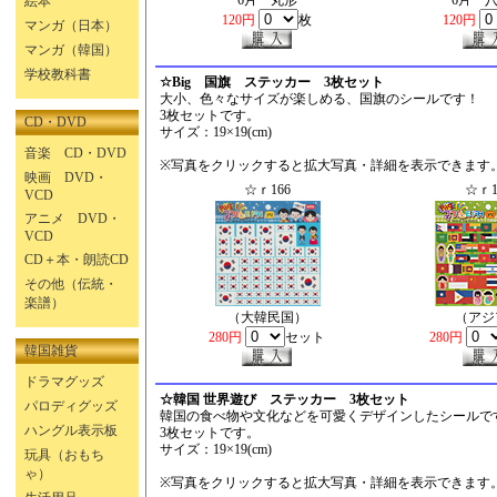
6片 丸形
6片 
絵本
120円
枚
120円
マンガ（日本）
マンガ（韓国）
学校教科書
☆Big 国旗 ステッカー 3枚セット
大小、色々なサイズが楽しめる、国旗のシールです！
3枚セットです。
CD・DVD
サイズ：19×19(cm)
音楽 CD・DVD
※写真をクリックすると拡大写真・詳細を表示できます
映画 DVD・
☆ｒ166
☆ｒ1
VCD
アニメ DVD・
VCD
CD＋本・朗読CD
その他（伝統・
楽譜）
（大韓民国）
（アジ
280円
セット
280円
韓国雑貨
ドラマグッズ
☆韓国 世界遊び ステッカー 3枚セット
パロディグッズ
韓国の食べ物や文化などを可愛くデザインしたシールで
ハングル表示板
3枚セットです。
サイズ：19×19(cm)
玩具（おもち
ゃ）
※写真をクリックすると拡大写真・詳細を表示できます