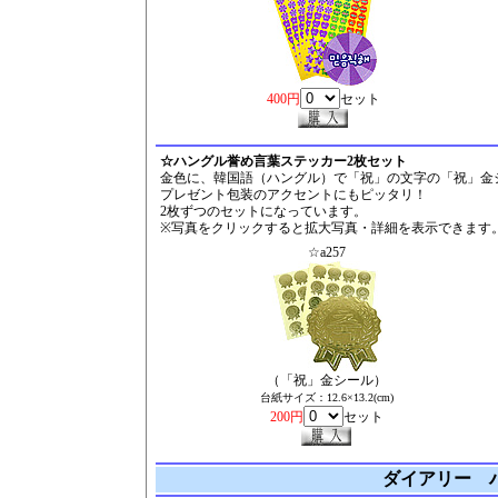
400円
セット
☆ハングル誉め言葉ステッカー2枚セット
金色に、韓国語（ハングル）で「祝」の文字の「祝」金シー
プレゼント包装のアクセントにもピッタリ！
2枚ずつのセットになっています。
※写真をクリックすると拡大写真・詳細を表示できます
☆a257
（「祝」金シール）
台紙サイズ：12.6×13.2(cm)
200円
セット
ダイアリー 