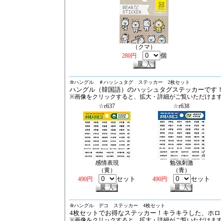
（クマ）
個
280円
☆
ハングル ＃ハッシュタグ ステッカー 2枚セット
ハングル（韓国語）のハッシュタグステッカーです
※画像をクリックすると、拡大・詳細がご覧いただけま
☆r637
☆r638
感情表現
勉強刺激
（黄）
（青）
セット
セット
490円
490円
☆
ハングル デコ ステッカー 4枚セット
4枚セットでお得なステッカー！キラキラした、ホ
※画像をクリックすると、拡大・詳細がご覧いただけま