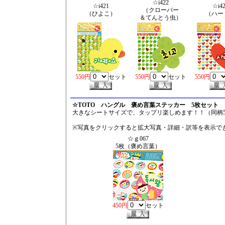
☆i422
☆i421
☆i4
（クローバー
（ひよこ）
（ハー
＆てんとう虫）
550円
セット
550円
セット
550円
☆TOTO ハングル 褒め言葉ステッカー 5枚セット
大きなシートサイズで、タップリ楽しめます！！
（同柄
※写真をクリックすると拡大写真・詳細・訳等を表示で
☆ｇ067
5枚（褒め言葉）
450円
セット