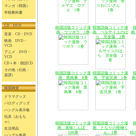
マンガ（韓国）
学校教科書
CD・DVD
韓国語版コミック漫
韓国語版コミック漫
画 ウツボラ 1巻
画 ベルサイユのば
画
音楽 CD・DVD
ら 完全版 2巻
映画 DVD・
VCD
アニメ DVD・
VCD
CD＋本・朗読CD
その他（伝統・
韓国語版コミック漫
韓国語版コミック漫
楽譜）
画 黒執事 8巻
画 宇宙兄弟 1巻
画
韓国雑貨
ドラマグッズ
パロディグッズ
ハングル表示板
玩具（おもち
ゃ）
韓国語版コミック漫
韓国語版コミック漫
画 美味しんぼ
画 となりの怪物く
生活用品
106巻
ん 1巻
HU
ハングル食器