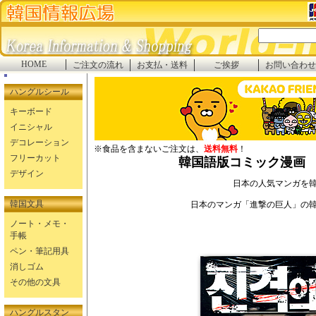
HOME
ご注文の流れ
お支払・送料
ご挨拶
お問い合わせ
ハングルシール
キーボード
イニシャル
デコレーション
※食品を含まないご注文は、
送料無料
！
フリーカット
韓国語版コミック漫画 
デザイン
日本の人気マンガを
韓国文具
日本のマンガ「進撃の巨人」の
ノート・メモ・
手帳
ペン・筆記用具
消しゴム
その他の文具
ハングルスタン