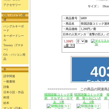
アクセサリー
サイズ： 19cm×
OA・パソコン関
・商品番号
b809
連
・商品名
韓国語版コミック漫
ハングルキーボ
・商品価格
1,200円／冊
ード
日本の人気マンガ「進撃の巨人」
キーボードシー
ル
1,200円
冊
Tmoney（Tマネ
ー）
OA・パソコン用
品
本
語学関連
一般書籍
詩集
=============== この商品の関連商
日本小説・作品
韓国語版コミック漫
韓国語版コミック漫
料理
画 テルマエ・ロマ
画 聖☆おにいさ
画
エ 1巻
ん 1巻
絵本
マンガ（日本）