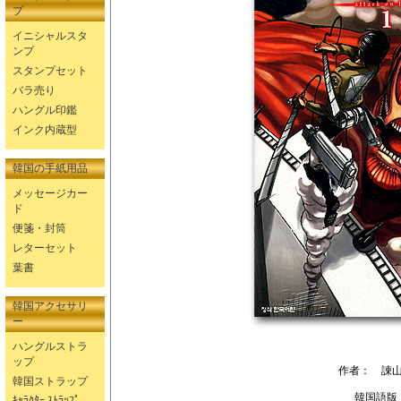
プ
イニシャルスタ
ンプ
スタンプセット
バラ売り
ハングル印鑑
インク内蔵型
韓国の手紙用品
メッセージカー
ド
便箋・封筒
レターセット
葉書
韓国アクセサリ
ー
ハングルストラ
ップ
作者： 諌
韓国ストラップ
韓国語版
ｷｬﾗｸﾀｰ ｽﾄﾗｯﾌﾟ