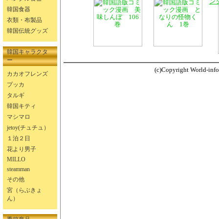
ン
韓国食器
衣類・布製品
韓国伝統グッズ
韓国キャラクタ
ー
(c)Copyright World-info.
カカオフレンズ
プッカ
タルギ
韓国キティ
マシマロ
jetoy(チュチュ）
１泊２日
花より男子
MILLO
steamman
その他
宮（らぶきょ
ん）