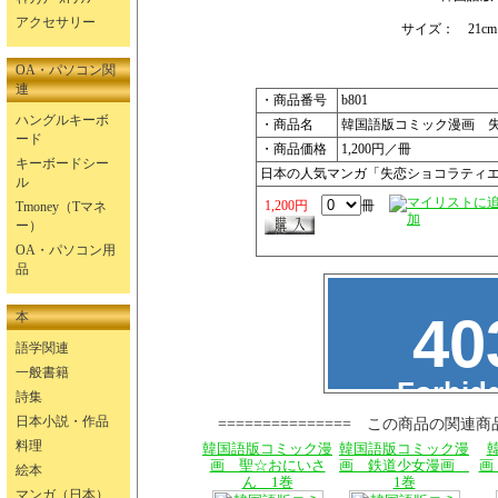
アクセサリー
サイズ： 21cm×
OA・パソコン関
連
・商品番号
b801
ハングルキーボ
・商品名
韓国語版コミック漫画 失
ード
・商品価格
1,200円／冊
キーボードシー
日本の人気マンガ「失恋ショコラティ
ル
1,200円
冊
Tmoney（Tマネ
ー）
OA・パソコン用
品
本
語学関連
一般書籍
詩集
日本小説・作品
=============== この商品の関連商
料理
韓国語版コミック漫
韓国語版コミック漫
画 聖☆おにいさ
画 鉄道少女漫画
画
絵本
ん 1巻
1巻
マンガ（日本）