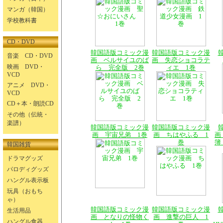
マンガ（韓国）
学校教科書
CD・DVD
韓国語版コミック漫
韓国語版コミック漫
音楽 CD・DVD
画 ベルサイユのば
画 失恋ショコラテ
映画 DVD・
ら 完全版 2巻
ィエ 1巻
VCD
アニメ DVD・
VCD
CD＋本・朗読CD
その他（伝統・
楽譜）
韓国語版コミック漫
韓国語版コミック漫
画 宇宙兄弟 1巻
画 ちはやふる 1
画
巻
簿
韓国雑貨
ドラマグッズ
パロディグッズ
ハングル表示板
玩具（おもち
ゃ）
韓国語版コミック漫
韓国語版コミック漫
生活用品
画 となりの怪物く
画 進撃の巨人 1
ハングル食器