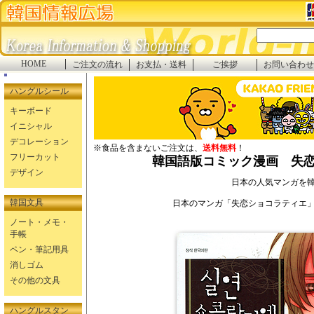
HOME
ご注文の流れ
お支払・送料
ご挨拶
お問い合わせ
ハングルシール
キーボード
イニシャル
デコレーション
※食品を含まないご注文は、
送料無料
！
フリーカット
韓国語版コミック漫画 失恋
デザイン
日本の人気マンガを
韓国文具
日本のマンガ「失恋ショコラティエ
ノート・メモ・
手帳
ペン・筆記用具
消しゴム
その他の文具
ハングルスタン