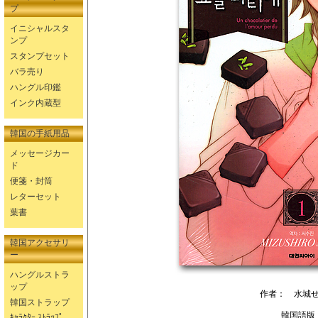
プ
イニシャルスタ
ンプ
スタンプセット
バラ売り
ハングル印鑑
インク内蔵型
韓国の手紙用品
メッセージカー
ド
便箋・封筒
レターセット
葉書
韓国アクセサリ
ー
ハングルストラ
ップ
作者： 水城
韓国ストラップ
韓国語版
ｷｬﾗｸﾀｰ ｽﾄﾗｯﾌﾟ