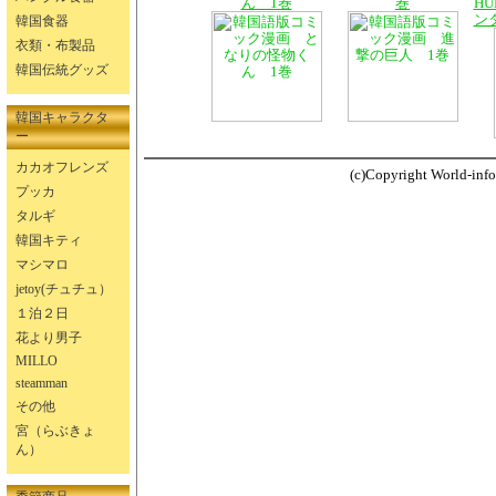
ん 1巻
巻
HU
ン
韓国食器
衣類・布製品
韓国伝統グッズ
韓国キャラクタ
ー
カカオフレンズ
(c)Copyright World-info.
プッカ
タルギ
韓国キティ
マシマロ
jetoy(チュチュ）
１泊２日
花より男子
MILLO
steamman
その他
宮（らぶきょ
ん）