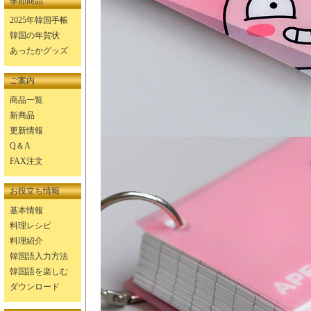
季節商品
2025年韓国手帳
韓国の年賀状
あったかグッズ
ご案内
商品一覧
新商品
更新情報
Q＆A
FAX注文
お役立ち情報
基本情報
料理レシピ
料理紹介
韓国語入力方法
韓国語を楽しむ
ダウンロード