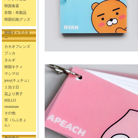
韓国食器
衣類・布製品
韓国伝統グッズ
韓国キャラクタ
ー
カカオフレンズ
プッカ
タルギ
韓国キティ
マシマロ
jetoy(チュチュ）
１泊２日
花より男子
MILLO
steamman
その他
宮（らぶきょ
ん）