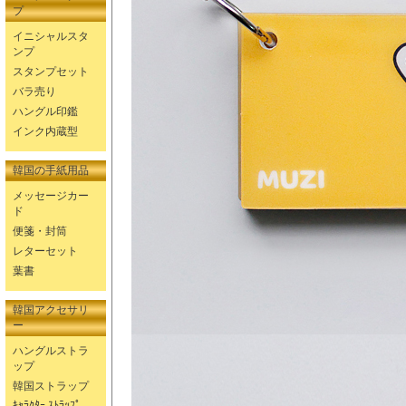
プ
イニシャルスタ
ンプ
スタンプセット
バラ売り
ハングル印鑑
インク内蔵型
韓国の手紙用品
メッセージカー
ド
便箋・封筒
レターセット
葉書
韓国アクセサリ
ー
ハングルストラ
ップ
韓国ストラップ
ｷｬﾗｸﾀｰ ｽﾄﾗｯﾌﾟ