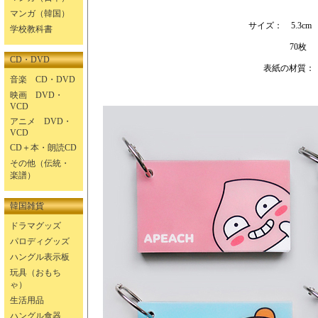
マンガ（韓国）
サイズ： 5.3cm 
学校教科書
70枚
CD・DVD
表紙の材質： 
音楽 CD・DVD
映画 DVD・
VCD
アニメ DVD・
VCD
CD＋本・朗読CD
その他（伝統・
楽譜）
韓国雑貨
ドラマグッズ
パロディグッズ
ハングル表示板
玩具（おもち
ゃ）
生活用品
ハングル食器