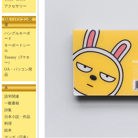
アクセサリー
OA・パソコン関
連
ハングルキーボ
ード
キーボードシー
ル
Tmoney（Tマネ
ー）
OA・パソコン用
品
本
語学関連
一般書籍
詩集
日本小説・作品
料理
絵本
マンガ（日本）