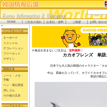
HOME
ご注文の流れ
お支払・送料
ご挨拶
お問い合わせ
ハングルシール
キーボード
イニシャル
デコレーション
※食品を含まないご注文は、
送料無料
！
フリーカット
カカオフレンズ 単語カ
デザイン
日本でも大人気の韓国のキャラクター「カ
韓国文具
中は、罫線が入っていて、カワイイカカオフ
ノート・メモ・
単語の暗記
手帳
ペン・筆記用具
消しゴム
その他の文具
ハングルスタン