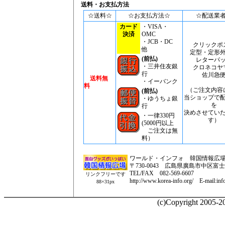
送料・お支払方法
☆送料☆
☆お支払方法☆
☆配送業
カード
・VISA・
決済
OMC
・JCB・DC
クリックポ
他
定型・定形
(前払)
レターパ
・三井住友銀
クロネコヤ
行
佐川急
送料無
・イーバンク
料
（ご注文内容
(前払)
当ショップで
・ゆうちょ銀
を
行
決めさせてい
・一律330円
す）
(5000円以上
ご注文は無
料）
ワールド・インフォ 韓国情報広
〒730-0043 広島県廣島市中区富士見町
TEL/FAX 082-569-6607
リンクフリーです
http://www.korea-info.org/ E-mail:inf
88×31px
(c)Copyright 2005-20