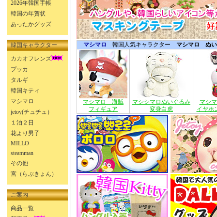
2026年韓国手帳
韓国の年賀状
あったかグッズ
マシマロ
韓国人気キャラクター
マシマロ ぬい
韓国キャラクター
カカオフレンズ
プッカ
タルギ
韓国キティ
マシマロ
マシマロ 海賊
マシシマロぬいぐるみ
マシマ
フィギュア
変身白虎
イヤホ
jetoy(チュチュ）
１泊２日
花より男子
MILLO
steamman
その他
宮（らぶきょん）
ご案内
商品一覧