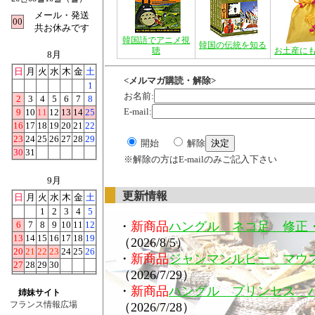
メール・発送
00
共お休みです
韓国語でアニメ視
韓国の伝統を知る
聴
お土産に
8月
日
月
火
水
木
金
土
<メルマガ購読・解除>
1
お名前:
2
3
4
5
6
7
8
E-mail:
9
10
11
12
13
14
25
16
17
18
19
20
21
22
23
24
25
26
27
28
29
開始
解除
30
31
※解除の方はE-mailのみご記入下さい
9月
更新情報
日
月
火
水
木
金
土
1
2
3
4
5
6
7
8
9
10
11
12
・
新商品
ハングル ネコ足 修正
13
14
15
16
17
18
19
（2026/8/5）
20
21
22
23
24
25
26
・
新商品
ジャンマンルピー マウ
27
28
29
30
（2026/7/29）
・
新商品
ハングル プリンセス 
姉妹サイト
フランス情報広場
（2026/7/28）