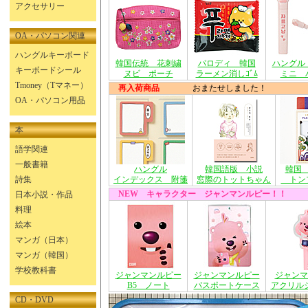
アクセサリー
OA・パソコン関連
ハングルキーボード
韓国伝統 花刺繍
パロディ 韓国
ハングル
キーボードシール
ヌビ ポーチ
ラーメン消しｺﾞﾑ
ミニ 
Tmoney（Tマネー）
再入荷商品
おまたせしました！
OA・パソコン用品
本
語学関連
一般書籍
ハングル
韓国語版 小説
韓国
詩集
インデックス 附箋
窓際のトットちゃん
トン
NEW キャラクター ジャンマンルピー！！
日本小説・作品
料理
絵本
マンガ（日本）
マンガ（韓国）
学校教科書
ジャンマンルピー
ジャンマンルピー
ジャンマ
B5 ノート
パスポートケース
アクリル
CD・DVD