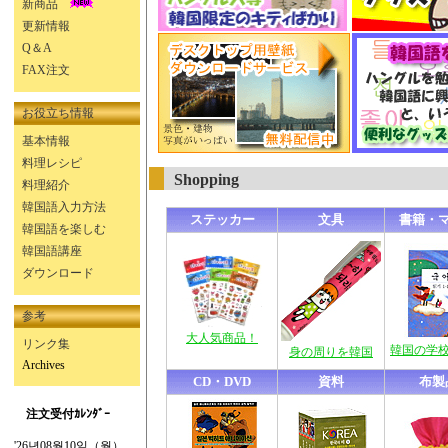
新商品
更新情報
Q＆A
FAX注文
お役立ち情報
基本情報
料理レシピ
Shopping
料理紹介
韓国語入力方法
ステッカー
文具
書籍・
韓国語を楽しむ
韓国語講座
ダウンロード
参考
大人気商品！
リンク集
韓国の学
身の周りを韓国
Archives
CD・DVD
資料
布製
注文受付ｶﾚﾝﾀﾞｰ
'26년08월10일（월）