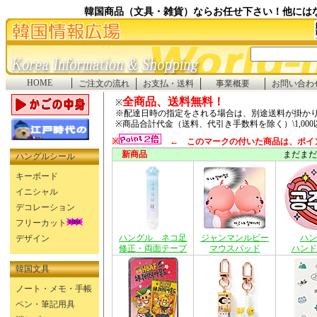
韓国商品（文具・雑貨）ならお任せ下さい！他には
HOME
ご注文の流れ
お支払・送料
事業概要
お問い合わ
全商品、送料無料！
※
※配達日時の指定をされる場合は、別途送料が掛か
※商品合計代金（送料、代引き手数料を除く）\1,00
※
← このマークの付いた商品は、ポイ
新商品
まだまだあります
ハングルシール
キーボード
イニシャル
デコレーション
フリーカット
ハングル ネコ足
ジャンマンルピー
ハン
デザイン
修正・両面テープ
マウスパッド
ハンド
韓国文具
ノート・メモ・手帳
ペン・筆記用具