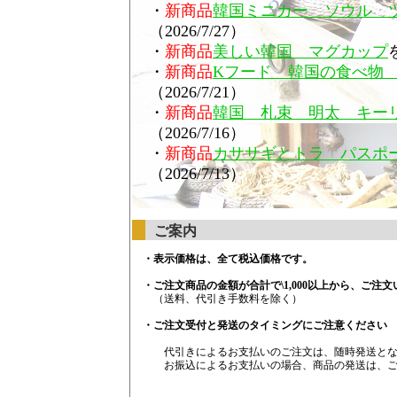
・
新商品
韓国ミニカー ソウル 
（2026/7/27）
・
新商品
美しい韓国 マグカップ
・
新商品
Kフード 韓国の食べ物
（2026/7/21）
・
新商品
韓国 札束 明太 キー
（2026/7/16）
・
新商品
カササギとトラ パスポ
（2026/7/13）
ご案内
・表示価格は、全て税込価格です。
・ご注文商品の金額が合計で\1,000以上から、ご注
（送料、代引き手数料を除く）
・ご注文受付と発送のタイミングにご注意ください
代引きによるお支払いのご注文は、随時発送とな
お振込によるお支払いの場合、商品の発送は、ご