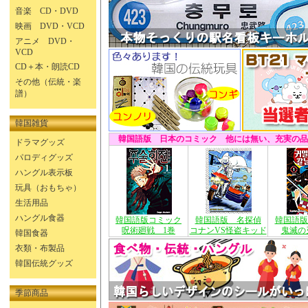
音楽 CD・DVD
映画 DVD・VCD
アニメ DVD・
VCD
CD＋本・朗読CD
その他（伝統・楽
譜）
韓国雑貨
韓国語版 日本のコミック 他には無い、充実の品
ドラマグッズ
パロディグッズ
ハングル表示板
玩具（おもちゃ）
生活用品
ハングル食器
韓国語版コミック
韓国語版 名探偵
韓国語版
呪術廻戦 1巻
コナンVS怪盗キッド
鬼滅の
韓国食器
衣類・布製品
韓国伝統グッズ
季節商品