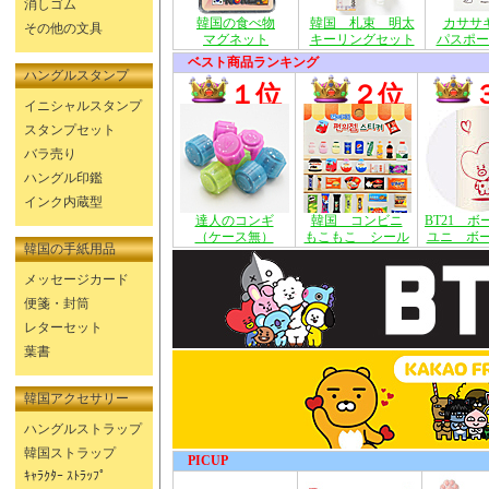
消しゴム
韓国の食べ物
韓国 札束 明太
カササ
その他の文具
マグネット
キーリングセット
パスポー
ベスト商品ランキング
ハングルスタンプ
１位
２位
イニシャルスタンプ
スタンプセット
バラ売り
ハングル印鑑
インク内蔵型
達人のコンギ
韓国 コンビニ
BT21 
（ケース無）
もこもこ シール
ユニ ボ
韓国の手紙用品
メッセージカード
便箋・封筒
レターセット
葉書
韓国アクセサリー
ハングルストラップ
韓国ストラップ
PICUP
ｷｬﾗｸﾀｰ ｽﾄﾗｯﾌﾟ